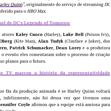
arley Quinn
“
, originalmente do serviço de streaming
DC
ferido para o
HBO Max
.
nel de DC’s Legends of Tomorow
s atores
Kaley Cuoco
(Harley),
Lake Bell
(Poison Ivy),
Oberg
(Kite Man),
Alan Tudyk
(Clayface e Joker), dos
ern
,
Patrick Schumacker
,
Dean Lorey
e a produtora
e o evento eles comentaram sobre o processo de criação
mo planos para o futuro.
de TV marcou a história da representatividade
s fãs da produção animada é se Harley Quinn voltará
, infelizmente, não foi dessa vez que tivemos uma
Jennifer Coyle
afirmou que a equipe está ansiosa para