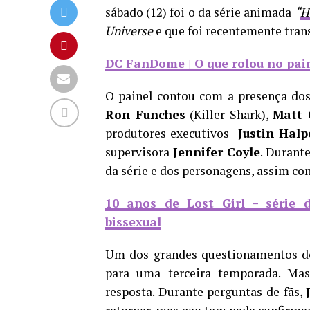
sábado (12) foi o da série animada
“
H
Universe
e que foi recentemente trans
DC FanDome | O que rolou no pai
O painel contou com a presença do
Ron Funches
(Killer Shark),
Matt 
produtores executivos
Justin Halp
supervisora
Jennifer Coyle
. Durant
da série e dos personagens, assim co
10 anos de Lost Girl – série 
bissexual
Um dos grandes questionamentos do
para uma terceira temporada. Mas
resposta. Durante perguntas de fãs,