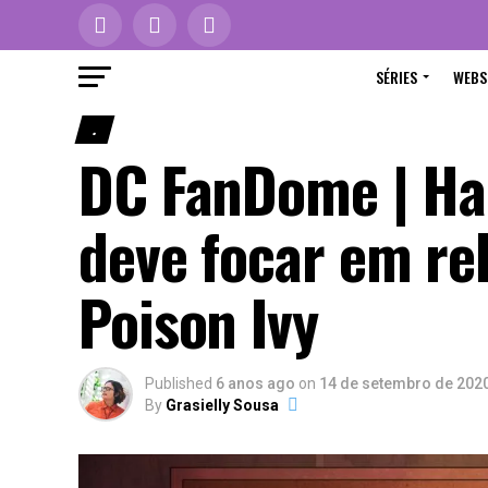
SÉRIES
WEBS
.
DC FanDome | Har
deve focar em re
Poison Ivy
Published
6 anos ago
on
14 de setembro de 202
By
Grasielly Sousa