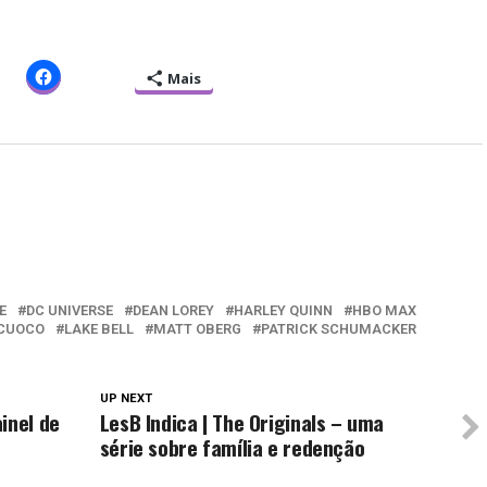
Mais
E
DC UNIVERSE
DEAN LOREY
HARLEY QUINN
HBO MAX
 CUOCO
LAKE BELL
MATT OBERG
PATRICK SCHUMACKER
UP NEXT
inel de
LesB Indica | The Originals – uma
série sobre família e redenção