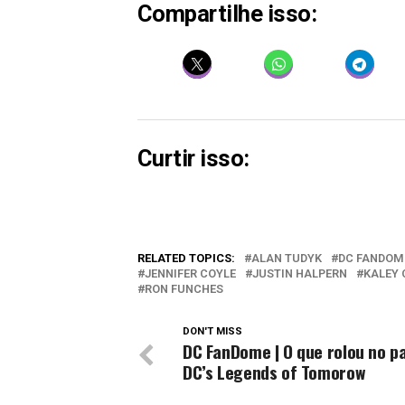
Compartilhe isso:
Curtir isso:
RELATED TOPICS:
ALAN TUDYK
DC FANDOM
JENNIFER COYLE
JUSTIN HALPERN
KALEY
RON FUNCHES
DON'T MISS
DC FanDome | O que rolou no pa
DC’s Legends of Tomorow