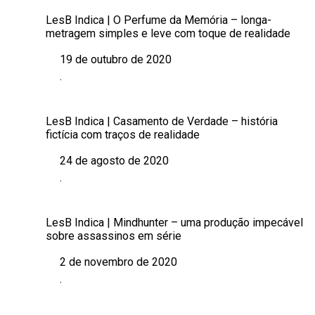
LesB Indica | O Perfume da Memória – longa-
metragem simples e leve com toque de realidade
19 de outubro de 2020
Data
.
Em relação a
LesB Indica | Casamento de Verdade – história
fictícia com traços de realidade
24 de agosto de 2020
Data
.
Em relação a
LesB Indica | Mindhunter – uma produção impecável
sobre assassinos em série
2 de novembro de 2020
Data
.
Em relação a