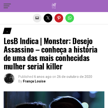
Sair da versão mobile
.
LesB Indica | Monster: Desejo
Assassino – conheça a história
de uma das mais conhecidas
mulher serial killer
Published
6 anos ago
on
26 de outubro de 2020
By
França Louise