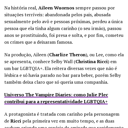
Na história real,
Aileen Wuornos
sempre passou por
situações terríveis: abandonada pelos pais, abusada
sexualmente pelo avô e pessoas próximas, perdeu a única
pessoa que ela tinha algum carinho (o seu irmão), passou
anos se prostituindo, foi presa e solta, e por fim, cometeu
os crimes que a deixaram famosa.
Na produção, Aileen (
Charlize Theron
), ou Lee, como ela
se apresenta, conhece Selby Wall (
Christina Ricci
) em
um bar LGBTQIA+. Ela reitera diversas vezes que não é
lésbica e só havia parado no bar para beber, porém Selby
também deixa claro que só queria uma companhia.
Universo The Vampire Diaries: como Julie Plec
contribui para a representatividade LGBTQIA+
A protagonista é tratada com carinho pela personagem
de
Ricci
pela primeira vez em muito tempo, e as duas
acabam criando uma espécie de amizade que rapidamente