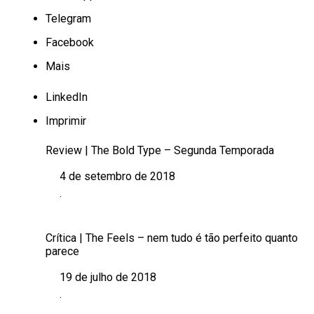
Telegram
Facebook
Mais
LinkedIn
Imprimir
Review | The Bold Type – Segunda Temporada
4 de setembro de 2018
Data
.
Em relação a
Crítica | The Feels – nem tudo é tão perfeito quanto
parece
19 de julho de 2018
Data
.
Em relação a