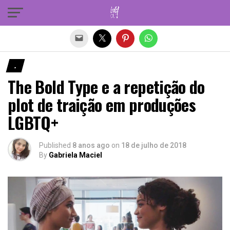
Sair da versão mobile
.
The Bold Type e a repetição do
plot de traição em produções
LGBTQ+
Published
8 anos ago
on
18 de julho de 2018
By
Gabriela Maciel