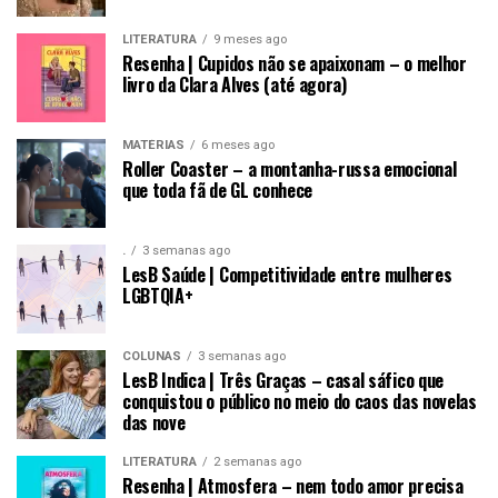
LITERATURA
9 meses ago
Resenha | Cupidos não se apaixonam – o melhor
livro da Clara Alves (até agora)
MATÉRIAS
6 meses ago
Roller Coaster – a montanha-russa emocional
que toda fã de GL conhece
.
3 semanas ago
LesB Saúde | Competitividade entre mulheres
LGBTQIA+
COLUNAS
3 semanas ago
LesB Indica | Três Graças – casal sáfico que
conquistou o público no meio do caos das novelas
das nove
LITERATURA
2 semanas ago
Resenha | Atmosfera – nem todo amor precisa