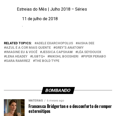
Estreias do Mês | Julho 2018 – Séries
11 de julho de 2018
Data
.
Em relação a
RELATED TOPICS:
ADELE EXARCHOPOLUS
AISHA DEE
AZUL É A COR MAIS QUENTE
GREY'S ANATOMY
IMAGINE EU & VOCÊ
JESSICA CAPSHAW
LÉA SEYDOUOX
LENA HEADEY
LGBTQ+
NIKOHL BOOSHERI
PIPER PERABO
SARA RAMIREZ
THE BOLD TYPE
BOMBANDO
MATÉRIAS
6 meses ago
Francesca Bridgerton e o desconforto de romper
estereótipos