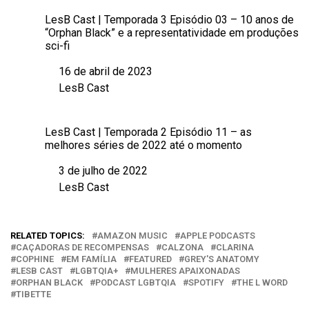
LesB Cast | Temporada 3 Episódio 03 – 10 anos de
“Orphan Black” e a representatividade em produções
sci-fi
16 de abril de 2023
Data
LesB Cast
Em relação a
LesB Cast | Temporada 2 Episódio 11 – as
melhores séries de 2022 até o momento
3 de julho de 2022
Data
LesB Cast
Em relação a
RELATED TOPICS:
AMAZON MUSIC
APPLE PODCASTS
CAÇADORAS DE RECOMPENSAS
CALZONA
CLARINA
COPHINE
EM FAMÍLIA
FEATURED
GREY'S ANATOMY
LESB CAST
LGBTQIA+
MULHERES APAIXONADAS
ORPHAN BLACK
PODCAST LGBTQIA
SPOTIFY
THE L WORD
TIBETTE