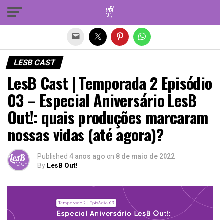
Sair da versão mobile
LESB CAST
LesB Cast | Temporada 2 Episódio
03 – Especial Aniversário LesB
Out!: quais produções marcaram
nossas vidas (até agora)?
Published
4 anos ago
on
8 de maio de 2022
By
LesB Out!