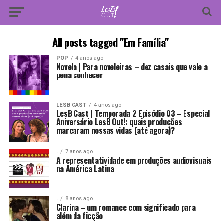
All posts tagged "Em Família"
POP
4 anos ago
Novela | Para noveleiras – dez casais que vale a
pena conhecer
LESB CAST
4 anos ago
LesB Cast | Temporada 2 Episódio 03 – Especial
Aniversário LesB Out!: quais produções
marcaram nossas vidas (até agora)?
.
7 anos ago
A representatividade em produções audiovisuais
na América Latina
.
8 anos ago
Clarina – um romance com significado para
além da ficção