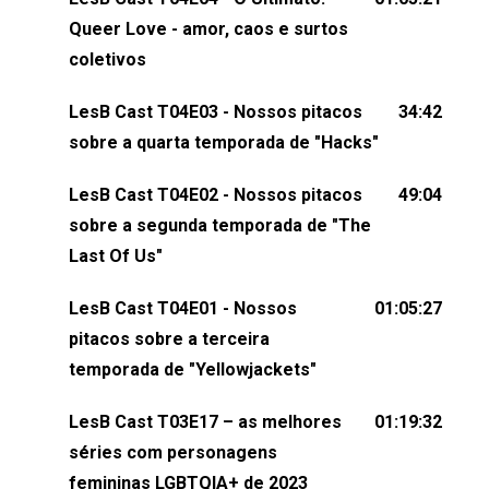
claro, tudo o que esse reality nos fez pensar (e rir)
Queer Love - amor, caos e surtos
sobre amor sáfico!Você também pode participar
coletivos
dessa conversa mandando sugestões de pauta,
LesB Cast T04E03 - Nossos pitacos
34:42
comentários, perguntas ou qualquer outra coisa,
sobre a quarta temporada de "Hacks"
nos envie uma mensagem pelas redes sociais ou
um e-mail para podcast@lesbout.com.br. E não
LesB Cast T04E02 - Nossos pitacos
49:04
esqueça de visitar nosso site e também redes
sobre a segunda temporada de "The
sociais:Twitter: ⁠⁠⁠⁠@lesbout_br⁠⁠⁠⁠ Instagram: ⁠⁠⁠⁠@lesbout_br⁠⁠⁠⁠ TikTo
Last Of Us"
do LesB Cast:Apresentação de Karolen Passos
(⁠⁠⁠⁠⁠⁠@KarolenPassos⁠⁠⁠⁠⁠⁠)Participação de Bruna Fentanes
LesB Cast T04E01 - Nossos
01:05:27
(⁠⁠⁠⁠@brunarfentanes⁠⁠⁠⁠) e Pollyelly FlorêncioEdição de
pitacos sobre a terceira
Naiady Machado
temporada de "Yellowjackets"
LesB Cast T03E17 – as melhores
01:19:32
séries com personagens
femininas LGBTQIA+ de 2023