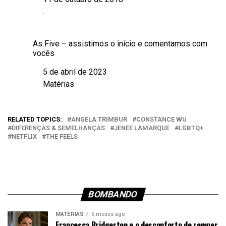
Data
.
Em relação a
As Five – assistimos o início e comentamos com
vocês
5 de abril de 2023
Data
Matérias
Em relação a
RELATED TOPICS:
ANGELA TRIMBUR
CONSTANCE WU
DIFERENÇAS & SEMELHANÇAS
JENÉE LAMARQUE
LGBTQ+
NETFLIX
THE FEELS
BOMBANDO
MATÉRIAS
6 meses ago
Francesca Bridgerton e o desconforto de romper