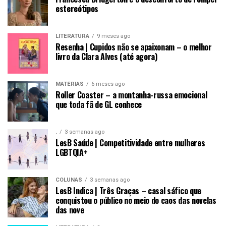
estereótipos
LITERATURA
9 meses ago
Resenha | Cupidos não se apaixonam – o melhor
livro da Clara Alves (até agora)
MATÉRIAS
6 meses ago
Roller Coaster – a montanha-russa emocional
que toda fã de GL conhece
.
3 semanas ago
LesB Saúde | Competitividade entre mulheres
LGBTQIA+
COLUNAS
3 semanas ago
LesB Indica | Três Graças – casal sáfico que
conquistou o público no meio do caos das novelas
das nove