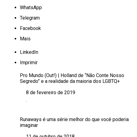
WhatsApp
Telegram
Facebook
Mais
LinkedIn
Imprimir
Pro Mundo (Out!) | Holland de “Não Conte Nosso
Segredo” e a realidade da maioria dos LGBTQ+
8 de fevereiro de 2019
Data
.
Em relação a
Runaways é uma série melhor do que você poderia
imaginar
11 de outubro de 2018