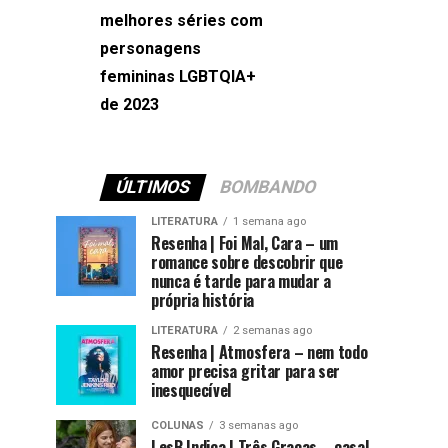
melhores séries com
Machado
personagens
femininas LGBTQIA+
de 2023
ÚLTIMOS
BOMBANDO
LITERATURA
1 semana ago
Resenha | Foi Mal, Cara – um
romance sobre descobrir que
nunca é tarde para mudar a
própria história
LITERATURA
2 semanas ago
Resenha | Atmosfera – nem todo
amor precisa gritar para ser
inesquecível
COLUNAS
3 semanas ago
LesB Indica | Três Graças – casal