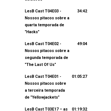
claro, tudo o que esse reality nos fez
LesB Cast T04E03 -
34:42
pensar (e rir) sobre amor sáfico!Você
Nossos pitacos sobre a
também pode participar dessa
quarta temporada de
conversa mandando sugestões de
"Hacks"
pauta, comentários, perguntas ou
qualquer outra coisa, nos envie uma
LesB Cast T04E02 -
49:04
mensagem pelas redes sociais ou um
Nossos pitacos sobre a
e-mail para podcast@lesbout.com.br. E
segunda temporada de
não esqueça de visitar nosso site e
"The Last Of Us"
também redes
sociais:Twitter: ⁠⁠⁠⁠@lesbout_br⁠⁠⁠⁠ Instagram: ⁠⁠⁠⁠@lesbout_br⁠⁠⁠
LesB Cast T04E01 -
01:05:27
do LesB Cast:Apresentação de
Nossos pitacos sobre
Karolen Passos
a terceira temporada
(⁠⁠⁠⁠⁠⁠@KarolenPassos⁠⁠⁠⁠⁠⁠)Participação de
de "Yellowjackets"
Bruna Fentanes (⁠⁠⁠⁠@brunarfentanes⁠⁠⁠⁠) e
LesB Cast T03E17 – as
01:19:32
Pollyelly FlorêncioEdição de Naiady