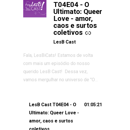
T04E04 - O
Ultimato: Queer
Love - amor,
caos e surtos
coletivos
LesB Cast
Fala, LesBiCats! Estamos de volta
com mais um episódio do nosso
querido LesB Cast! Dessa vez,
vamos mergulhar no universo de "O
Ultimato: Queer Love", o reality show
que conquistou corações, gerou tretas
e levantou debates intensos sobre
LesB Cast T04E04 - O
01:05:21
relacionamentos queer. Vem com a
Ultimato: Queer Love -
gente comentar os melhores
amor, caos e surtos
momentos, as maiores confusões e,
coletivos