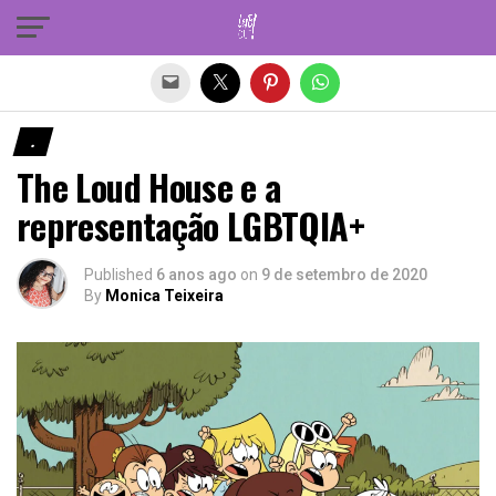
Sair da versão mobile
.
The Loud House e a
representação LGBTQIA+
Published
6 anos ago
on
9 de setembro de 2020
By
Monica Teixeira