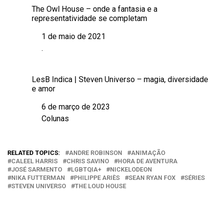
The Owl House – onde a fantasia e a
representatividade se completam
1 de maio de 2021
Data
.
Em relação a
LesB Indica | Steven Universo – magia, diversidade
e amor
6 de março de 2023
Data
Colunas
Em relação a
RELATED TOPICS:
ANDRE ROBINSON
ANIMAÇÃO
CALEEL HARRIS
CHRIS SAVINO
HORA DE AVENTURA
JOSÉ SARMENTO
LGBTQIA+
NICKELODEON
NIKA FUTTERMAN
PHILIPPE ARIÈS
SEAN RYAN FOX
SÉRIES
STEVEN UNIVERSO
THE LOUD HOUSE