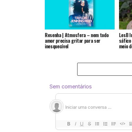
Resenha | Atmosfera – nem todo
LesB I
amor precisa gritar para ser
sáfico
inesquecível
meio d