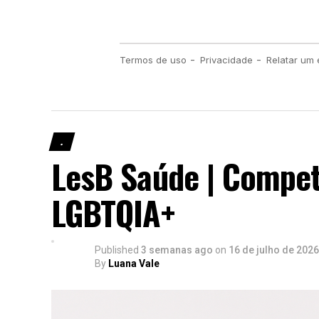
.
LesB Saúde | Compet
LGBTQIA+
Published
3 semanas ago
on
16 de julho de 2026
By
Luana Vale