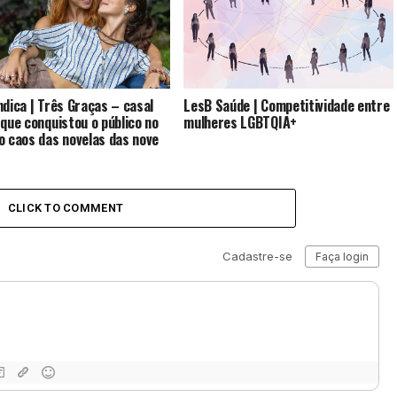
ndica | Três Graças – casal
LesB Saúde | Competitividade entre
 que conquistou o público no
mulheres LGBTQIA+
o caos das novelas das nove
CLICK TO COMMENT