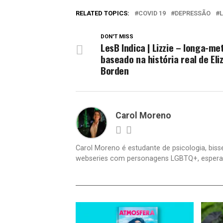
RELATED TOPICS:
COVID 19
DEPRESSÃO
DON'T MISS
LesB Indica | Lizzie – longa-m
baseado na história real de Eli
Borden
Carol Moreno
Carol Moreno é estudante de psicologia, bisse
webseries com personagens LGBTQ+, espera um