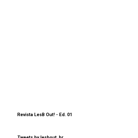
Revista LesB Out! - Ed. 01
Tweets by lesbout_br