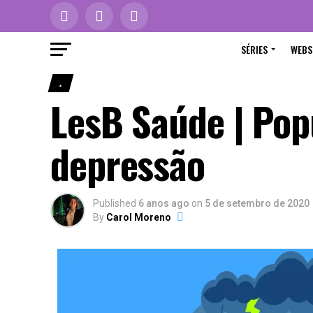
SÉRIES
WEBS
.
LesB Saúde | Pop
depressão
Published
6 anos ago
on
5 de setembro de 2020
By
Carol Moreno