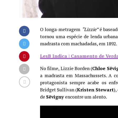
O longa-metragem
“Lizzie”
é baseado
tornou uma espécie de lenda urbana 
madrasta com machadadas, em 1892.
LesB Indica | Casamento de Verdad
No filme, Lizzie Borden (
Chloe Sëvi
a madrasta em Massachussets. A co
protagonista sempre acabe os enf
Bridget Sullivan (
Kristen Stewart
)
de
Sëvigny
encontre um alento.