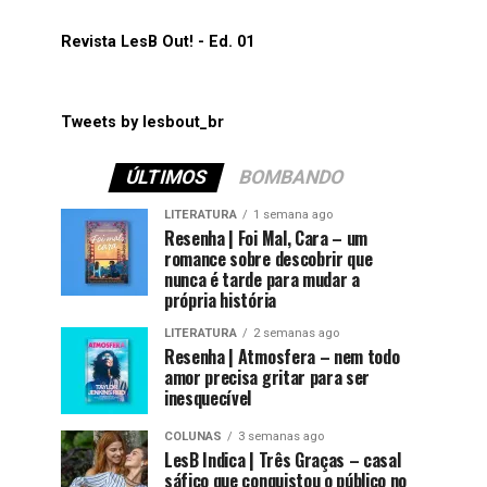
Revista LesB Out! - Ed. 01
Tweets by lesbout_br
ÚLTIMOS
BOMBANDO
LITERATURA
1 semana ago
Resenha | Foi Mal, Cara – um
romance sobre descobrir que
nunca é tarde para mudar a
própria história
LITERATURA
2 semanas ago
Resenha | Atmosfera – nem todo
amor precisa gritar para ser
inesquecível
COLUNAS
3 semanas ago
LesB Indica | Três Graças – casal
sáfico que conquistou o público no