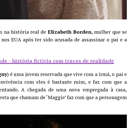
 na história real de
Elizabeth Borden
, mulher que se
nos EUA após ter sido acusada de assassinar o pai e a
e – história fictícia com traços de realidade
gny
) é uma jovem reservada que vive com a irmã, o pai e
nvivência com eles é bastante ruim, e faz com que a
rentando. A chegada de uma nova empregada à casa,
, esta que chamam de ‘Maggie’ faz com que a personagem