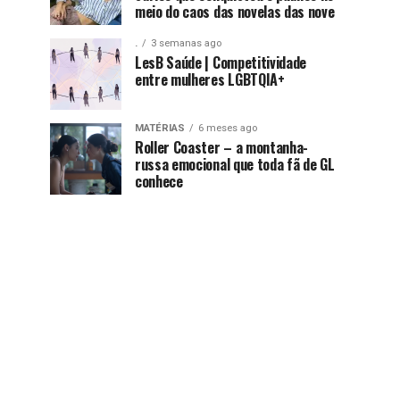
meio do caos das novelas das nove
.
3 semanas ago
LesB Saúde | Competitividade
entre mulheres LGBTQIA+
MATÉRIAS
6 meses ago
Roller Coaster – a montanha-
russa emocional que toda fã de GL
conhece