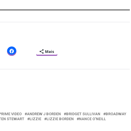
Mais
RIME VIDEO
ANDREW J BORDEN
BRIDGET SULLIVAN
BROADWAY
TEN STEWART
LIZZIE
LIZZIE BORDEN
NANCE O’NEILL