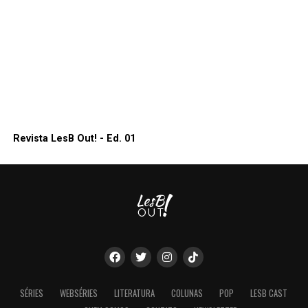
Revista LesB Out! - Ed. 01
SÉRIES
WEBSÉRIES
LITERATURA
COLUNAS
POP
LESB CAST