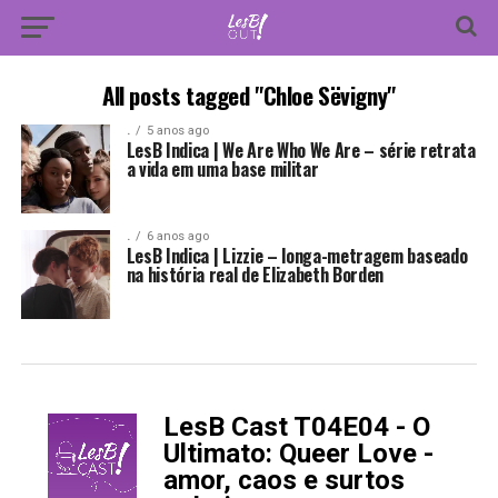
All posts tagged "Chloe Sëvigny"
.
5 anos ago
LesB Indica | We Are Who We Are – série retrata
a vida em uma base militar
.
6 anos ago
LesB Indica | Lizzie – longa-metragem baseado
na história real de Elizabeth Borden
LesB Cast T04E04 - O
-
Ultimato: Queer Love -
amor, caos e surtos