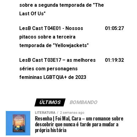
esqueça de visitar nosso site e também redes
sobre a segunda temporada de "The
sociais:Twitter: ⁠⁠⁠⁠@lesbout_br⁠⁠⁠⁠ Instagram: ⁠⁠⁠⁠@lesbout_br⁠⁠⁠⁠ TikTo
Last Of Us"
do LesB Cast:Apresentação de Karolen Passos
(⁠⁠⁠⁠⁠⁠@KarolenPassos⁠⁠⁠⁠⁠⁠)Participação de Bruna Fentanes
LesB Cast T04E01 - Nossos
01:05:27
(⁠⁠⁠⁠@brunarfentanes⁠⁠⁠⁠) e Pollyelly FlorêncioEdição de
pitacos sobre a terceira
Naiady Machado
temporada de "Yellowjackets"
LesB Cast T03E17 – as melhores
01:19:32
séries com personagens
femininas LGBTQIA+ de 2023
ÚLTIMOS
BOMBANDO
LITERATURA
2 semanas ago
Resenha | Foi Mal, Cara – um romance sobre
descobrir que nunca é tarde para mudar a
própria história