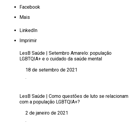
Facebook
Mais
LinkedIn
Imprimir
LesB Saúde | Setembro Amarelo: população
LGBTQIA+ e o cuidado da saúde mental
18 de setembro de 2021
Data
.
Em relação a
LesB Saúde | Como questões de luto se relacionam
com a população LGBTQIA+?
2 de janeiro de 2021
Data
.
Em relação a