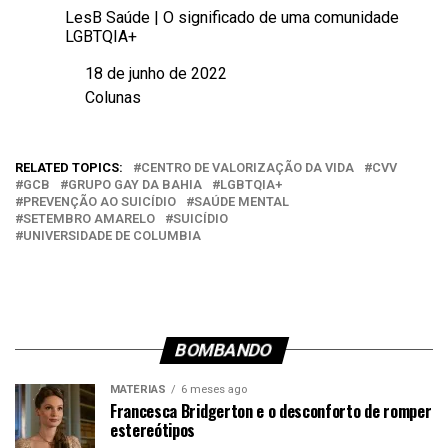
LesB Saúde | O significado de uma comunidade
LGBTQIA+
18 de junho de 2022
Data
Colunas
Em relação a
RELATED TOPICS:
CENTRO DE VALORIZAÇÃO DA VIDA
CVV
GCB
GRUPO GAY DA BAHIA
LGBTQIA+
PREVENÇÃO AO SUICÍDIO
SAÚDE MENTAL
SETEMBRO AMARELO
SUICÍDIO
UNIVERSIDADE DE COLUMBIA
BOMBANDO
MATÉRIAS
6 meses ago
Francesca Bridgerton e o desconforto de romper
estereótipos