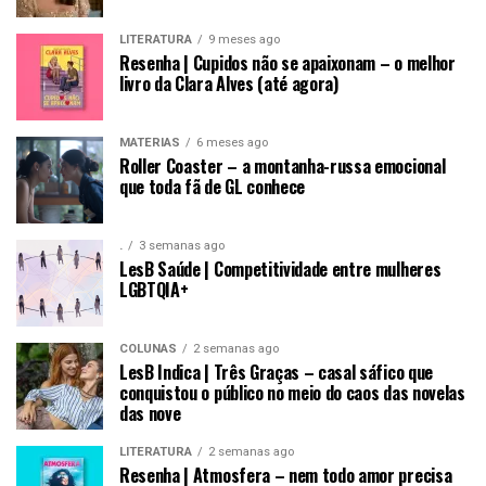
LITERATURA
9 meses ago
Resenha | Cupidos não se apaixonam – o melhor
livro da Clara Alves (até agora)
MATÉRIAS
6 meses ago
Roller Coaster – a montanha-russa emocional
que toda fã de GL conhece
.
3 semanas ago
LesB Saúde | Competitividade entre mulheres
LGBTQIA+
COLUNAS
2 semanas ago
LesB Indica | Três Graças – casal sáfico que
conquistou o público no meio do caos das novelas
das nove
LITERATURA
2 semanas ago
Resenha | Atmosfera – nem todo amor precisa