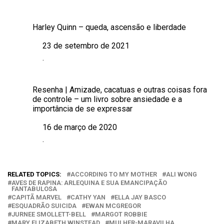
Harley Quinn – queda, ascensão e liberdade
23 de setembro de 2021
Data
.
Em relação a
Resenha | Amizade, cacatuas e outras coisas fora
de controle – um livro sobre ansiedade e a
importância de se expressar
16 de março de 2020
Data
.
Em relação a
RELATED TOPICS:
ACCORDING TO MY MOTHER
ALI WONG
AVES DE RAPINA: ARLEQUINA E SUA EMANCIPAÇÃO
FANTABULOSA
CAPITÃ MARVEL
CATHY YAN
ELLA JAY BASCO
ESQUADRÃO SUICIDA
EWAN MCGREGOR
JURNEE SMOLLETT-BELL
MARGOT ROBBIE
MARY ELIZABETH WINSTEAD
MULHER-MARAVILHA