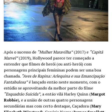
Após o sucesso de
“Mulher Maravilha”
(2017) e
“Capitã
Marvel”
(2019), Hollywood parece ter começado a
entender que filmes de herói (ou anti-herói) com
personagens principais femininas podem ser uma boa
chamada.
“Aves de Rapina: Arlequina e sua Emancipação
Fantabulosa”
é lançado então neste momento, com o
estúdio se aproveitando da melhor parte do filme
“Esquadrão Suicida”
, a então vilã Harley Quinn (
Margot
Robbie
), e a união de outras quatro personagens
secundárias mas com certo destaque, Caçadora (
Mary
Elizabeth Winstead
), Canário Negro (
Jurnee Smollett-