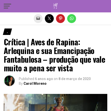
Sair da versão mobile
.
Crítica | Aves de Rapina:
Arlequina e sua Emancipação
Fantabulosa – produção que vale
muito a pena ser vista
Published
6 anos ago
on
8 de março de 2020
By
Carol Moreno