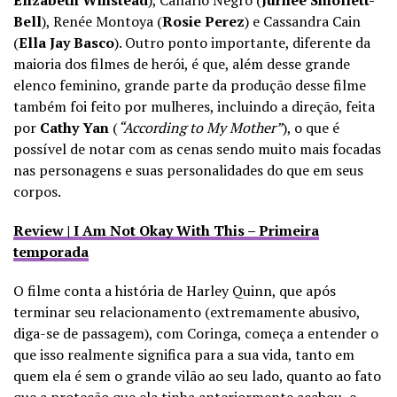
Bell
), Renée Montoya (
Rosie Perez
) e Cassandra Cain
(
Ella Jay Basco
). Outro ponto importante, diferente da
maioria dos filmes de herói, é que, além desse grande
elenco feminino, grande parte da produção desse filme
também foi feito por mulheres, incluindo a direção, feita
por
Cathy Yan
(
“According to My Mother”
), o que é
possível de notar com as cenas sendo muito mais focadas
nas personagens e suas personalidades do que em seus
corpos.
Review | I Am Not Okay With This – Primeira
temporada
O filme conta a história de Harley Quinn, que após
terminar seu relacionamento (extremamente abusivo,
diga-se de passagem), com Coringa, começa a entender o
que isso realmente significa para a sua vida, tanto em
quem ela é sem o grande vilão ao seu lado, quanto ao fato
que a proteção que ela tinha anteriormente acabou, e