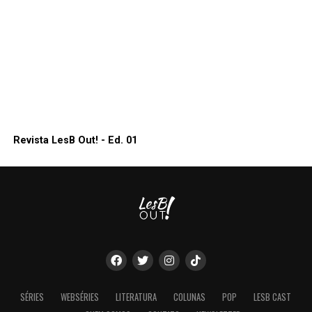
Revista LesB Out! - Ed. 01
SÉRIES
WEBSÉRIES
LITERATURA
COLUNAS
POP
LESB CAST