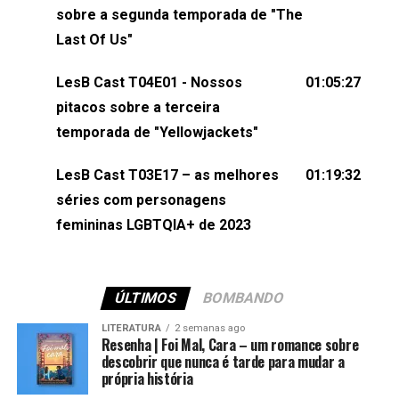
esqueça de visitar nosso site e também redes
sobre a segunda temporada de "The
sociais:Twitter: ⁠⁠⁠⁠@lesbout_br⁠⁠⁠⁠ Instagram: ⁠⁠⁠⁠@lesbout_br⁠⁠⁠⁠ TikTo
Last Of Us"
do LesB Cast:Apresentação de Karolen Passos
(⁠⁠⁠⁠⁠⁠@KarolenPassos⁠⁠⁠⁠⁠⁠)Participação de Bruna Fentanes
LesB Cast T04E01 - Nossos
01:05:27
(⁠⁠⁠⁠@brunarfentanes⁠⁠⁠⁠) e Pollyelly FlorêncioEdição de
pitacos sobre a terceira
Naiady Machado
temporada de "Yellowjackets"
LesB Cast T03E17 – as melhores
01:19:32
séries com personagens
femininas LGBTQIA+ de 2023
ÚLTIMOS
BOMBANDO
LITERATURA
2 semanas ago
Resenha | Foi Mal, Cara – um romance sobre
descobrir que nunca é tarde para mudar a
própria história