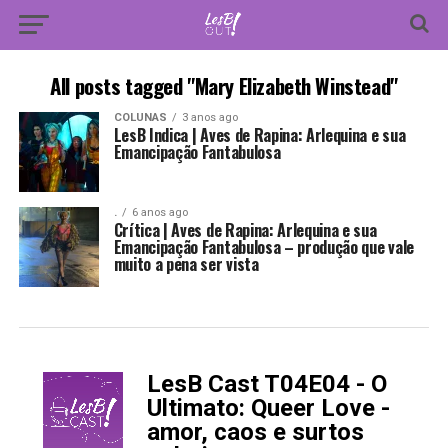
All posts tagged "Mary Elizabeth Winstead"
COLUNAS
3 anos ago
LesB Indica | Aves de Rapina: Arlequina e sua
Emancipação Fantabulosa
.
6 anos ago
Crítica | Aves de Rapina: Arlequina e sua
Emancipação Fantabulosa – produção que vale
muito a pena ser vista
LesB Cast T04E04 - O
-
Ultimato: Queer Love -
amor, caos e surtos