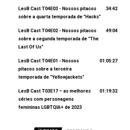
dessa conversa mandando sugestões de pauta,
LesB Cast T04E03 - Nossos pitacos
34:42
comentários, perguntas ou qualquer outra coisa,
sobre a quarta temporada de "Hacks"
nos envie uma mensagem pelas redes sociais ou
um e-mail para podcast@lesbout.com.br. E não
LesB Cast T04E02 - Nossos pitacos
49:04
esqueça de visitar nosso site e também redes
sobre a segunda temporada de "The
sociais:Twitter: ⁠⁠⁠⁠@lesbout_br⁠⁠⁠⁠ Instagram: ⁠⁠⁠⁠@lesbout_br⁠⁠⁠⁠ TikTo
Last Of Us"
do LesB Cast:Apresentação de Karolen Passos
(⁠⁠⁠⁠⁠⁠@KarolenPassos⁠⁠⁠⁠⁠⁠)Participação de Bruna Fentanes
LesB Cast T04E01 - Nossos
01:05:27
(⁠⁠⁠⁠@brunarfentanes⁠⁠⁠⁠) e Pollyelly FlorêncioEdição de
pitacos sobre a terceira
Naiady Machado
temporada de "Yellowjackets"
LesB Cast T03E17 – as melhores
01:19:32
séries com personagens
femininas LGBTQIA+ de 2023