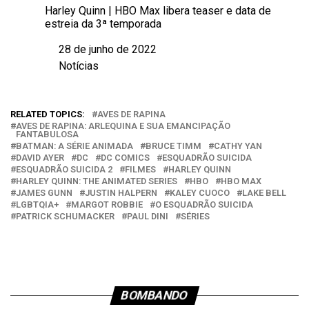
Harley Quinn | HBO Max libera teaser e data de
estreia da 3ª temporada
28 de junho de 2022
Data
Notícias
Em relação a
RELATED TOPICS:
AVES DE RAPINA
AVES DE RAPINA: ARLEQUINA E SUA EMANCIPAÇÃO
FANTABULOSA
BATMAN: A SÉRIE ANIMADA
BRUCE TIMM
CATHY YAN
DAVID AYER
DC
DC COMICS
ESQUADRÃO SUICIDA
ESQUADRÃO SUICIDA 2
FILMES
HARLEY QUINN
HARLEY QUINN: THE ANIMATED SERIES
HBO
HBO MAX
JAMES GUNN
JUSTIN HALPERN
KALEY CUOCO
LAKE BELL
LGBTQIA+
MARGOT ROBBIE
O ESQUADRÃO SUICIDA
PATRICK SCHUMACKER
PAUL DINI
SÉRIES
BOMBANDO