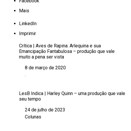
Facebook
Mais
LinkedIn
Imprimir
Crítica | Aves de Rapina: Arlequina e sua
Emancipação Fantabulosa – produção que vale
muito a pena ser vista
8 de março de 2020
Data
.
Em relação a
LesB Indica | Harley Quinn – uma produção que vale
seu tempo
24 de julho de 2023
Data
Colunas
Em relação a