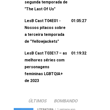
segunda temporada de
não esqueça de visitar nosso site e
"The Last Of Us"
também redes
sociais:Twitter: ⁠⁠⁠⁠@lesbout_br⁠⁠⁠⁠ Instagram: ⁠⁠⁠⁠@lesbout_br⁠⁠⁠
LesB Cast T04E01 -
01:05:27
do LesB Cast:Apresentação de
Nossos pitacos sobre
Karolen Passos
a terceira temporada
(⁠⁠⁠⁠⁠⁠@KarolenPassos⁠⁠⁠⁠⁠⁠)Participação de
de "Yellowjackets"
Bruna Fentanes (⁠⁠⁠⁠@brunarfentanes⁠⁠⁠⁠) e
LesB Cast T03E17 – as
01:19:32
Pollyelly FlorêncioEdição de Naiady
melhores séries com
Machado
personagens
femininas LGBTQIA+
de 2023
ÚLTIMOS
BOMBANDO
LITERATURA
1 semana ago