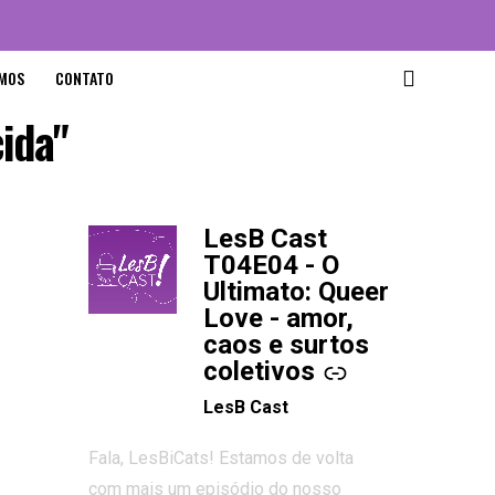
MOS
CONTATO
ida"
LesB Cast
-
T04E04 - O
Ultimato: Queer
Love - amor,
caos e surtos
coletivos
LesB Cast
Fala, LesBiCats! Estamos de volta
com mais um episódio do nosso