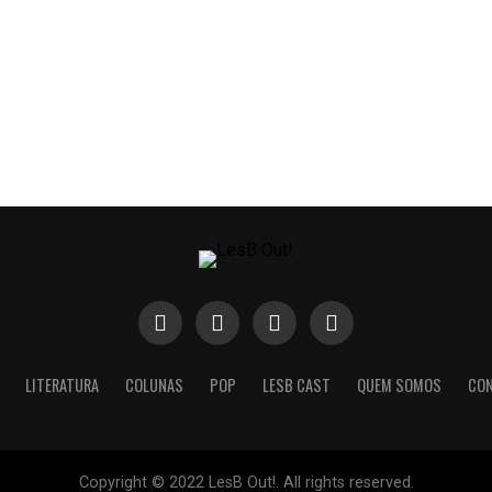
LITERATURA
COLUNAS
POP
LESB CAST
QUEM SOMOS
CO
Copyright © 2022 LesB Out!. All rights reserved.