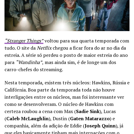
“Stranger Things”
voltou para sua quarta temporada com
tudo. O site da
Netflix
chegou a ficar fora do ar no dia da
estreia. A série só perdeu o posto de maior estreia do ano
para
“Wandinha”
, mas ainda sim, é de longe um dos
carro-chefes do streaming.
Nesta temporada, existem três núcleos: Hawkins, Rússia e
Califórnia. Boa parte da temporada toda não houve
interligações entre os núcleos, mas foi interessante ver
como se desenvolveram. O núcleo de Hawkins com
certeza roubou a cena com Max (
Sadie Sink
), Lucas
(
Caleb McLaughlin
), Dustin (
Gaten Matarazzo
) e
companhia, além da adição de Eddie (
Joseph Quinn
), já
que eles basicamente tinham mais internações com o