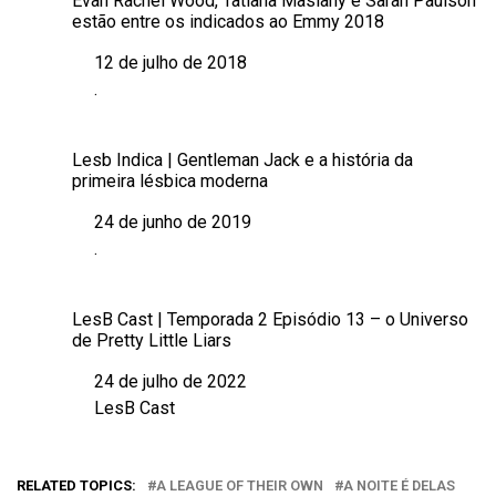
Evan Rachel Wood, Tatiana Maslany e Sarah Paulson
estão entre os indicados ao Emmy 2018
12 de julho de 2018
Data
.
Em relação a
Lesb Indica | Gentleman Jack e a história da
primeira lésbica moderna
24 de junho de 2019
Data
.
Em relação a
LesB Cast | Temporada 2 Episódio 13 – o Universo
de Pretty Little Liars
24 de julho de 2022
Data
LesB Cast
Em relação a
RELATED TOPICS:
A LEAGUE OF THEIR OWN
A NOITE É DELAS