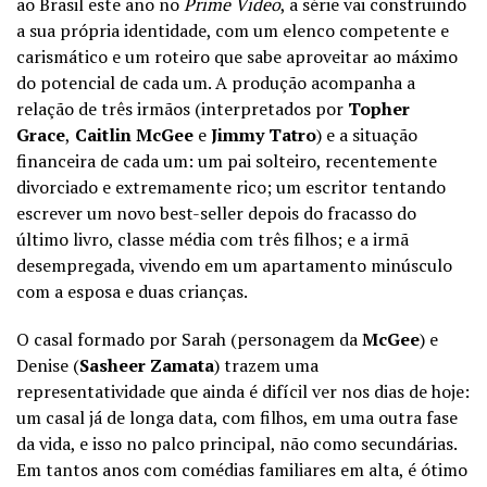
ao Brasil este ano no
Prime Video
, a série vai construindo
a sua própria identidade, com um elenco competente e
carismático e um roteiro que sabe aproveitar ao máximo
do potencial de cada um. A produção acompanha a
relação de três irmãos (interpretados por
Topher
Grace
,
Caitlin McGee
e
Jimmy Tatro
) e a situação
financeira de cada um: um pai solteiro, recentemente
divorciado e extremamente rico; um escritor tentando
escrever um novo best-seller depois do fracasso do
último livro, classe média com três filhos; e a irmã
desempregada, vivendo em um apartamento minúsculo
com a esposa e duas crianças.
O casal formado por Sarah (personagem da
McGee
) e
Denise (
Sasheer Zamata
) trazem uma
representatividade que ainda é difícil ver nos dias de hoje:
um casal já de longa data, com filhos, em uma outra fase
da vida, e isso no palco principal, não como secundárias.
Em tantos anos com comédias familiares em alta, é ótimo