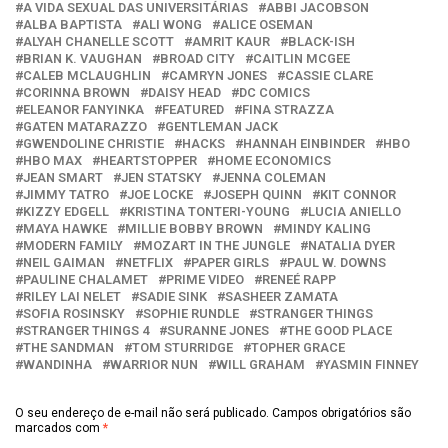
A VIDA SEXUAL DAS UNIVERSITÁRIAS
ABBI JACOBSON
ALBA BAPTISTA
ALI WONG
ALICE OSEMAN
ALYAH CHANELLE SCOTT
AMRIT KAUR
BLACK-ISH
BRIAN K. VAUGHAN
BROAD CITY
CAITLIN MCGEE
CALEB MCLAUGHLIN
CAMRYN JONES
CASSIE CLARE
CORINNA BROWN
DAISY HEAD
DC COMICS
ELEANOR FANYINKA
FEATURED
FINA STRAZZA
GATEN MATARAZZO
GENTLEMAN JACK
GWENDOLINE CHRISTIE
HACKS
HANNAH EINBINDER
HBO
HBO MAX
HEARTSTOPPER
HOME ECONOMICS
JEAN SMART
JEN STATSKY
JENNA COLEMAN
JIMMY TATRO
JOE LOCKE
JOSEPH QUINN
KIT CONNOR
KIZZY EDGELL
KRISTINA TONTERI-YOUNG
LUCIA ANIELLO
MAYA HAWKE
MILLIE BOBBY BROWN
MINDY KALING
MODERN FAMILY
MOZART IN THE JUNGLE
NATALIA DYER
NEIL GAIMAN
NETFLIX
PAPER GIRLS
PAUL W. DOWNS
PAULINE CHALAMET
PRIME VIDEO
RENEÉ RAPP
RILEY LAI NELET
SADIE SINK
SASHEER ZAMATA
SOFIA ROSINSKY
SOPHIE RUNDLE
STRANGER THINGS
STRANGER THINGS 4
SURANNE JONES
THE GOOD PLACE
THE SANDMAN
TOM STURRIDGE
TOPHER GRACE
WANDINHA
WARRIOR NUN
WILL GRAHAM
YASMIN FINNEY
O seu endereço de e-mail não será publicado.
Campos obrigatórios são
marcados com
*