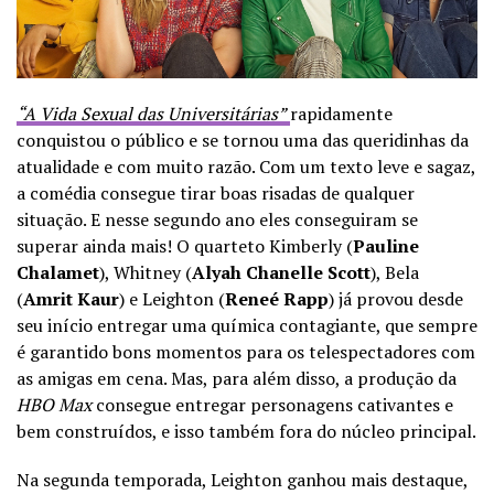
“A Vida Sexual das Universitárias”
rapidamente
conquistou o público e se tornou uma das queridinhas da
atualidade e com muito razão. Com um texto leve e sagaz,
a comédia consegue tirar boas risadas de qualquer
situação. E nesse segundo ano eles conseguiram se
superar ainda mais! O quarteto Kimberly (
Pauline
Chalamet
), Whitney (
Alyah Chanelle Scott
), Bela
(
Amrit Kaur
) e Leighton (
Reneé Rapp
) já provou desde
seu início entregar uma química contagiante, que sempre
é garantido bons momentos para os telespectadores com
as amigas em cena. Mas, para além disso, a produção da
HBO Max
consegue entregar personagens cativantes e
bem construídos, e isso também fora do núcleo principal.
Na segunda temporada, Leighton ganhou mais destaque,