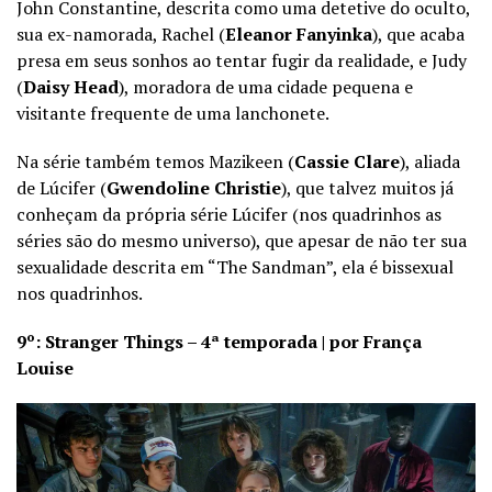
John Constantine, descrita como uma detetive do oculto,
sua ex-namorada, Rachel (
Eleanor Fanyinka
), que acaba
presa em seus sonhos ao tentar fugir da realidade, e Judy
(
Daisy Head
), moradora de uma cidade pequena e
visitante frequente de uma lanchonete.
Na série também temos Mazikeen (
Cassie Clare
), aliada
de Lúcifer (
Gwendoline Christie
), que talvez muitos já
conheçam da própria série Lúcifer (nos quadrinhos as
séries são do mesmo universo), que apesar de não ter sua
sexualidade descrita em “The Sandman”, ela é bissexual
nos quadrinhos.
9º: Stranger Things – 4ª temporada | por França
Louise