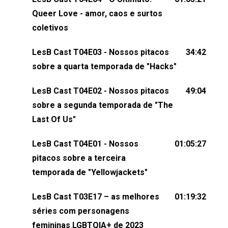
claro, tudo o que esse reality nos fez pensar (e rir)
Queer Love - amor, caos e surtos
sobre amor sáfico!Você também pode participar
coletivos
dessa conversa mandando sugestões de pauta,
LesB Cast T04E03 - Nossos pitacos
34:42
comentários, perguntas ou qualquer outra coisa,
sobre a quarta temporada de "Hacks"
nos envie uma mensagem pelas redes sociais ou
um e-mail para podcast@lesbout.com.br. E não
LesB Cast T04E02 - Nossos pitacos
49:04
esqueça de visitar nosso site e também redes
sobre a segunda temporada de "The
sociais:Twitter: ⁠⁠⁠⁠@lesbout_br⁠⁠⁠⁠ Instagram: ⁠⁠⁠⁠@lesbout_br⁠⁠⁠⁠ TikTo
Last Of Us"
do LesB Cast:Apresentação de Karolen Passos
(⁠⁠⁠⁠⁠⁠@KarolenPassos⁠⁠⁠⁠⁠⁠)Participação de Bruna Fentanes
LesB Cast T04E01 - Nossos
01:05:27
(⁠⁠⁠⁠@brunarfentanes⁠⁠⁠⁠) e Pollyelly FlorêncioEdição de
pitacos sobre a terceira
Naiady Machado
temporada de "Yellowjackets"
LesB Cast T03E17 – as melhores
01:19:32
séries com personagens
femininas LGBTQIA+ de 2023