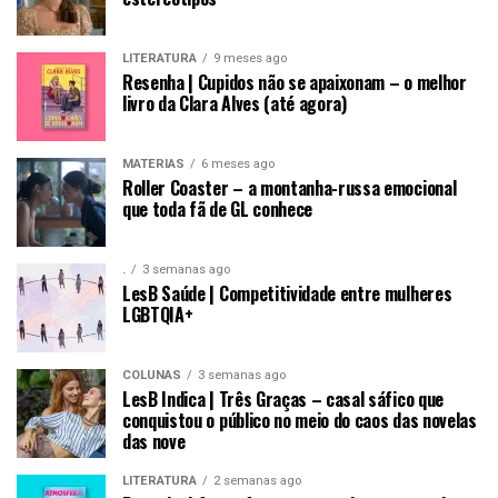
LITERATURA
9 meses ago
Resenha | Cupidos não se apaixonam – o melhor
livro da Clara Alves (até agora)
MATÉRIAS
6 meses ago
Roller Coaster – a montanha-russa emocional
que toda fã de GL conhece
.
3 semanas ago
LesB Saúde | Competitividade entre mulheres
LGBTQIA+
COLUNAS
3 semanas ago
LesB Indica | Três Graças – casal sáfico que
conquistou o público no meio do caos das novelas
das nove
LITERATURA
2 semanas ago