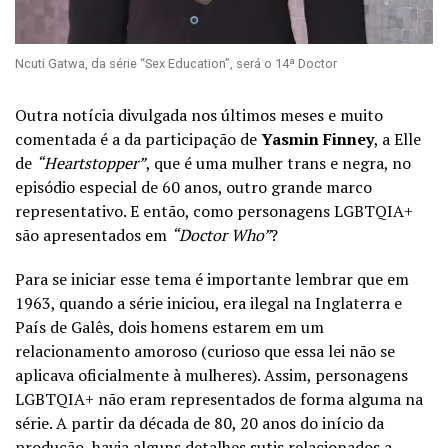
Ncuti Gatwa, da série “Sex Education”, será o 14ª Doctor
Outra notícia divulgada nos últimos meses e muito
comentada é a da participação de
Yasmin Finney
, a Elle
de
“Heartstopper”
, que é uma mulher trans e negra, no
episódio especial de 60 anos, outro grande marco
representativo. E então, como personagens LGBTQIA+
são apresentados em
“Doctor Who”
?
Para se iniciar esse tema é importante lembrar que em
1963, quando a série iniciou, era ilegal na Inglaterra e
País de Galês, dois homens estarem em um
relacionamento amoroso (curioso que essa lei não se
aplicava oficialmente à mulheres). Assim, personagens
LGBTQIA+ não eram representados de forma alguma na
série. A partir da década de 80, 20 anos do início da
produção, havia alguns detalhes sutis relacionados a