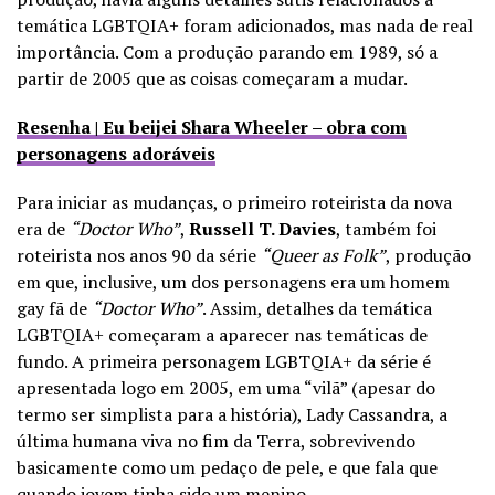
temática LGBTQIA+ foram adicionados, mas nada de real
importância. Com a produção parando em 1989, só a
partir de 2005 que as coisas começaram a mudar.
Resenha | Eu beijei Shara Wheeler – obra com
personagens adoráveis
Para iniciar as mudanças, o primeiro roteirista da nova
era de
“Doctor Who”
,
Russell T. Davies
, também foi
roteirista nos anos 90 da série
“Queer as Folk”
, produção
em que, inclusive, um dos personagens era um homem
gay fã de
“Doctor Who”
. Assim, detalhes da temática
LGBTQIA+ começaram a aparecer nas temáticas de
fundo. A primeira personagem LGBTQIA+ da série é
apresentada logo em 2005, em uma “vilã” (apesar do
termo ser simplista para a história), Lady Cassandra, a
última humana viva no fim da Terra, sobrevivendo
basicamente como um pedaço de pele, e que fala que
quando jovem tinha sido um menino.