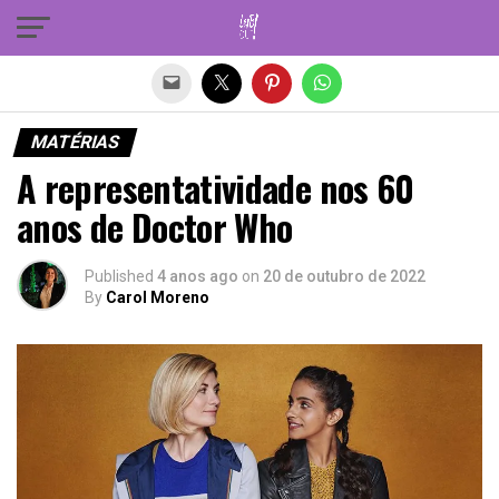
Sair da versão mobile
MATÉRIAS
A representatividade nos 60
anos de Doctor Who
Published
4 anos ago
on
20 de outubro de 2022
By
Carol Moreno