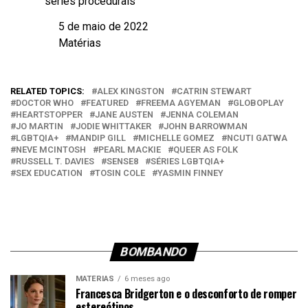
séries procedurais
5 de maio de 2022
Data
Matérias
Em relação a
RELATED TOPICS:
ALEX KINGSTON
CATRIN STEWART
DOCTOR WHO
FEATURED
FREEMA AGYEMAN
GLOBOPLAY
HEARTSTOPPER
JANE AUSTEN
JENNA COLEMAN
JO MARTIN
JODIE WHITTAKER
JOHN BARROWMAN
LGBTQIA+
MANDIP GILL
MICHELLE GOMEZ
NCUTI GATWA
NEVE MCINTOSH
PEARL MACKIE
QUEER AS FOLK
RUSSELL T. DAVIES
SENSE8
SÉRIES LGBTQIA+
SEX EDUCATION
TOSIN COLE
YASMIN FINNEY
BOMBANDO
MATÉRIAS
6 meses ago
Francesca Bridgerton e o desconforto de romper
estereótipos