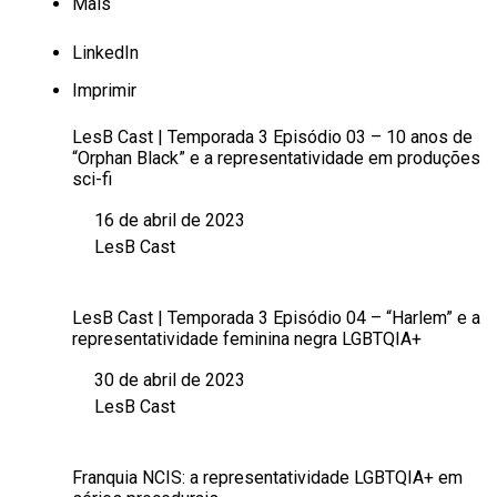
Mais
LinkedIn
Imprimir
LesB Cast | Temporada 3 Episódio 03 – 10 anos de
“Orphan Black” e a representatividade em produções
sci-fi
16 de abril de 2023
Data
LesB Cast
Em relação a
LesB Cast | Temporada 3 Episódio 04 – “Harlem” e a
representatividade feminina negra LGBTQIA+
30 de abril de 2023
Data
LesB Cast
Em relação a
Franquia NCIS: a representatividade LGBTQIA+ em