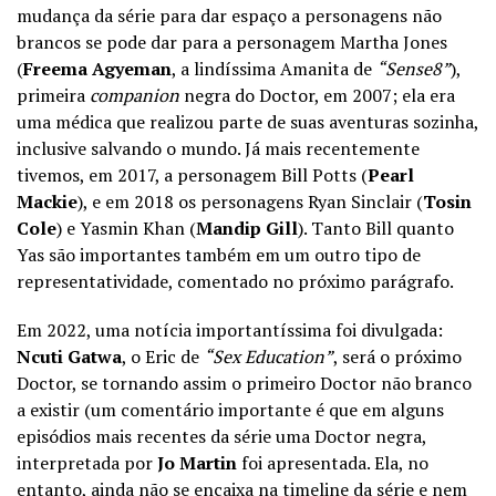
mudança da série para dar espaço a personagens não
brancos se pode dar para a personagem Martha Jones
(
Freema Agyeman
, a lindíssima Amanita de
“Sense8”
),
primeira
companion
negra do Doctor, em 2007; ela era
uma médica que realizou parte de suas aventuras sozinha,
inclusive salvando o mundo. Já mais recentemente
tivemos, em 2017, a personagem Bill Potts (
Pearl
Mackie
), e em 2018 os personagens Ryan Sinclair (
Tosin
Cole
) e Yasmin Khan (
Mandip Gill
). Tanto Bill quanto
Yas são importantes também em um outro tipo de
representatividade, comentado no próximo parágrafo.
Em 2022, uma notícia importantíssima foi divulgada:
Ncuti Gatwa
, o Eric de
“Sex Education”
, será o próximo
Doctor, se tornando assim o primeiro Doctor não branco
a existir (um comentário importante é que em alguns
episódios mais recentes da série uma Doctor negra,
interpretada por
Jo Martin
foi apresentada. Ela, no
entanto, ainda não se encaixa na timeline da série e nem