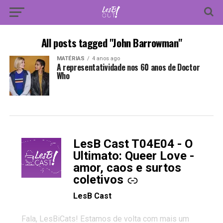
All posts tagged "John Barrowman"
MATÉRIAS
4 anos ago
A representatividade nos 60 anos de Doctor
Who
LesB Cast T04E04 - O
-
Ultimato: Queer Love -
amor, caos e surtos
coletivos
LesB Cast
Fala, LesBiCats! Estamos de volta com mais um