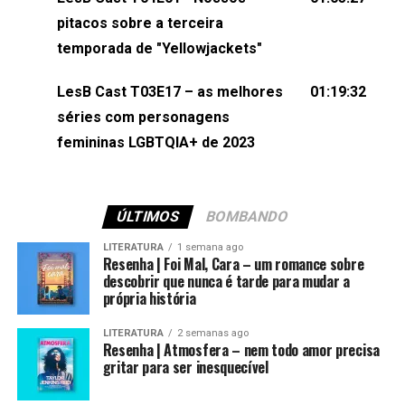
(⁠⁠⁠⁠@brunarfentanes⁠⁠⁠⁠) e Pollyelly FlorêncioEdição de
pitacos sobre a terceira
Naiady Machado
temporada de "Yellowjackets"
LesB Cast T03E17 – as melhores
01:19:32
séries com personagens
femininas LGBTQIA+ de 2023
ÚLTIMOS
BOMBANDO
LITERATURA
1 semana ago
Resenha | Foi Mal, Cara – um romance sobre
descobrir que nunca é tarde para mudar a
própria história
LITERATURA
2 semanas ago
Resenha | Atmosfera – nem todo amor precisa
gritar para ser inesquecível