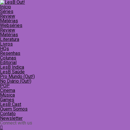
Início
Séries
Review
Matérias
Webséries
Review
Matérias
Literatura
Livros
HQs
Resenhas
Colunas
Editorial
LesB Indica
LesB Saúde
Pro Mundo (Out!)
No Diário (Out!)
POP
Cinema
Música
Games
LesB Cast
Quem Somos
Contato
Newsletter
Connect with us