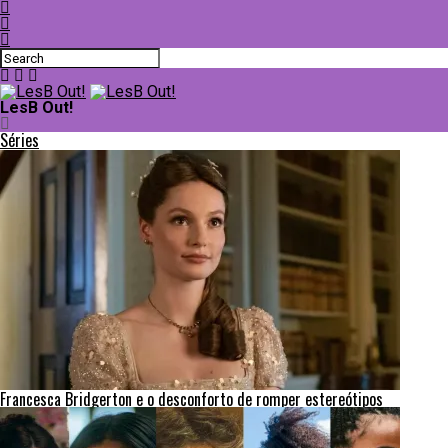
LesB Out!
Séries
Francesca Bridgerton e o desconforto de romper estereótipos