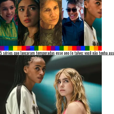
5 séries que lançaram temporadas esse ano (e talvez você não tenha ass