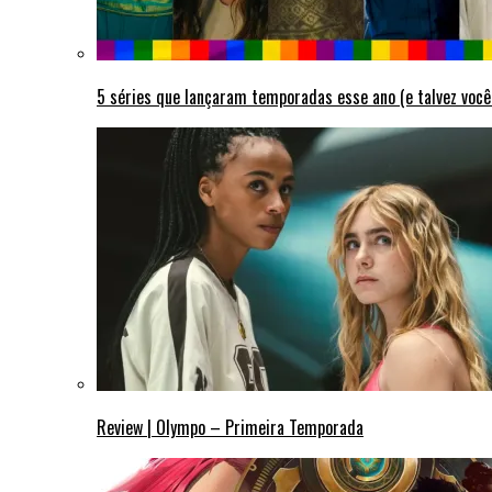
5 séries que lançaram temporadas esse ano (e talvez você
Review | Olympo – Primeira Temporada