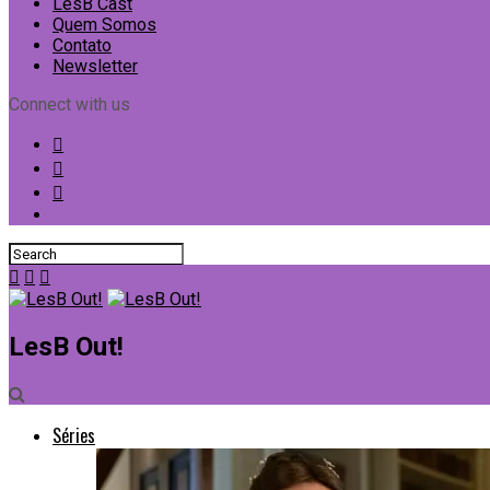
LesB Cast
Quem Somos
Contato
Newsletter
Connect with us
LesB Out!
Séries