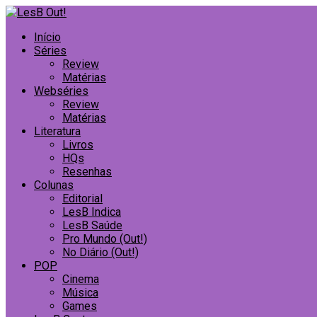
Início
Séries
Review
Matérias
Webséries
Review
Matérias
Literatura
Livros
HQs
Resenhas
Colunas
Editorial
LesB Indica
LesB Saúde
Pro Mundo (Out!)
No Diário (Out!)
POP
Cinema
Música
Games