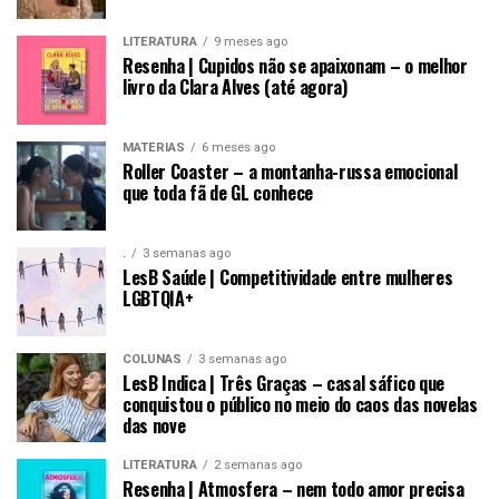
LITERATURA
9 meses ago
Resenha | Cupidos não se apaixonam – o melhor
livro da Clara Alves (até agora)
MATÉRIAS
6 meses ago
Roller Coaster – a montanha-russa emocional
que toda fã de GL conhece
.
3 semanas ago
LesB Saúde | Competitividade entre mulheres
LGBTQIA+
COLUNAS
3 semanas ago
LesB Indica | Três Graças – casal sáfico que
conquistou o público no meio do caos das novelas
das nove
LITERATURA
2 semanas ago
Resenha | Atmosfera – nem todo amor precisa