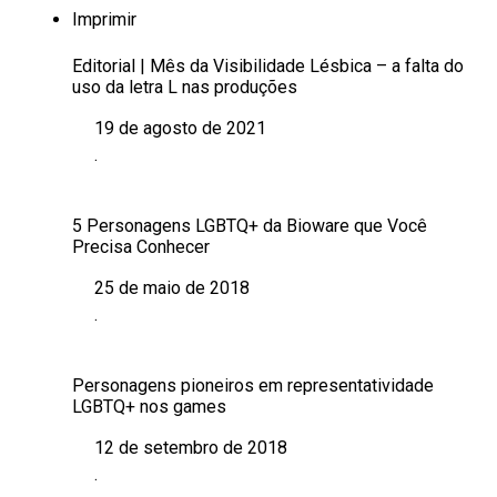
Imprimir
Editorial | Mês da Visibilidade Lésbica – a falta do
uso da letra L nas produções
19 de agosto de 2021
Data
.
Em relação a
5 Personagens LGBTQ+ da Bioware que Você
Precisa Conhecer
25 de maio de 2018
Data
.
Em relação a
Personagens pioneiros em representatividade
LGBTQ+ nos games
12 de setembro de 2018
Data
.
Em relação a