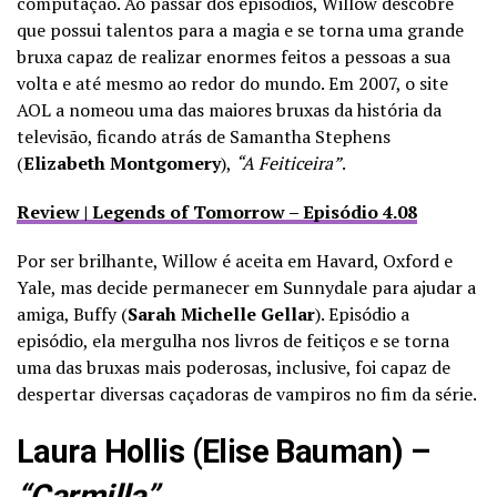
computação. Ao passar dos episódios, Willow descobre
que possui talentos para a magia e se torna uma grande
bruxa capaz de realizar enormes feitos a pessoas a sua
volta e até mesmo ao redor do mundo. Em 2007, o site
AOL a nomeou uma das maiores bruxas da história da
televisão, ficando atrás de Samantha Stephens
(
Elizabeth Montgomery
),
“A Feiticeira”
.
Review | Legends of Tomorrow – Episódio 4.08
Por ser brilhante, Willow é aceita em Havard, Oxford e
Yale, mas decide permanecer em Sunnydale para ajudar a
amiga, Buffy (
Sarah Michelle Gellar
). Episódio a
episódio, ela mergulha nos livros de feitiços e se torna
uma das bruxas mais poderosas, inclusive, foi capaz de
despertar diversas caçadoras de vampiros no fim da série.
Laura Hollis (Elise Bauman) –
“Carmilla”