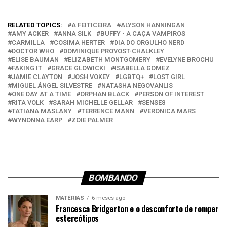
RELATED TOPICS:
A FEITICEIRA
ALYSON HANNINGAN
AMY ACKER
ANNA SILK
BUFFY - A CAÇA VAMPIROS
CARMILLA
COSIMA HERTER
DIA DO ORGULHO NERD
DOCTOR WHO
DOMINIQUE PROVOST-CHALKLEY
ELISE BAUMAN
ELIZABETH MONTGOMERY
EVELYNE BROCHU
FAKING IT
GRACE GLOWICKI
ISABELLA GOMEZ
JAMIE CLAYTON
JOSH VOKEY
LGBTQ+
LOST GIRL
MIGUEL ÁNGEL SILVESTRE
NATASHA NEGOVANLIS
ONE DAY AT A TIME
ORPHAN BLACK
PERSON OF INTEREST
RITA VOLK
SARAH MICHELLE GELLAR
SENSE8
TATIANA MASLANY
TERRENCE MANN
VERONICA MARS
WYNONNA EARP
ZOIE PALMER
BOMBANDO
MATÉRIAS
6 meses ago
Francesca Bridgerton e o desconforto de romper
estereótipos