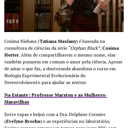
Cosima Niehaus (
Tatiana Maslany
) é baseada na
consultora de ciências da série
“Orphan Black”
,
Cosima
Herter
. Além de compartilharem o mesmo nome, elas
também possuem em comum o amor pela ciência. Apesar
de amar o que faz, a doutoranda abandona o curso em
Biologia Experimental Evolucionária do
Desenvolvimento para ajudar as
sestras.
Na Estante | Professor Marston e as Mulheres-
Maravilhas
Entre tapas e beijos com a Dra. Delphine Cormier
(
Evelyne Brochu
) e as experiências no laboratório,
Cosima sempre arruma um tempo para jogar RPG com