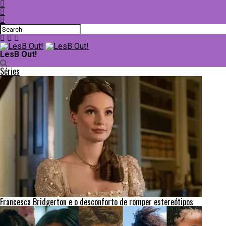
LesB Out!
Séries
Francesca Bridgerton e o desconforto de romper estereótipos