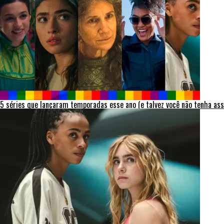
5 séries que lançaram temporadas esse ano (e talvez você não tenha ass