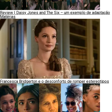
Review | Daisy Jones and The Six – um exemplo de adaptação
Matérias
Francesca Bridgerton e o desconforto de romper estereótipos