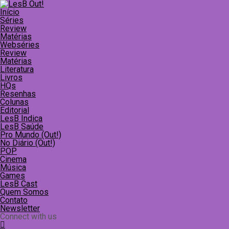
Início
Séries
Review
Matérias
Webséries
Review
Matérias
Literatura
Livros
HQs
Resenhas
Colunas
Editorial
LesB Indica
LesB Saúde
Pro Mundo (Out!)
No Diário (Out!)
POP
Cinema
Música
Games
LesB Cast
Quem Somos
Contato
Newsletter
Connect with us