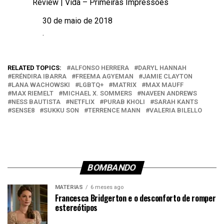
Review | Vida – Primeiras Impressões
30 de maio de 2018
Data
.
Em relação a
RELATED TOPICS:
ALFONSO HERRERA
DARYL HANNAH
ERÉNDIRA IBARRA
FREEMA AGYEMAN
JAMIE CLAYTON
LANA WACHOWSKI
LGBTQ+
MATRIX
MAX MAUFF
MAX RIEMELT
MICHAEL X. SOMMERS
NAVEEN ANDREWS
NESS BAUTISTA
NETFLIX
PURAB KHOLI
SARAH KANTS
SENSE8
SUKKU SON
TERRENCE MANN
VALERIA BILELLO
BOMBANDO
MATÉRIAS
6 meses ago
Francesca Bridgerton e o desconforto de romper
estereótipos