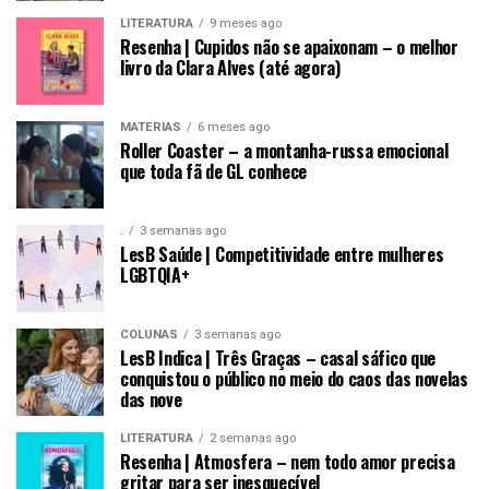
LITERATURA
9 meses ago
Resenha | Cupidos não se apaixonam – o melhor
livro da Clara Alves (até agora)
MATÉRIAS
6 meses ago
Roller Coaster – a montanha-russa emocional
que toda fã de GL conhece
.
3 semanas ago
LesB Saúde | Competitividade entre mulheres
LGBTQIA+
COLUNAS
3 semanas ago
LesB Indica | Três Graças – casal sáfico que
conquistou o público no meio do caos das novelas
das nove
LITERATURA
2 semanas ago
Resenha | Atmosfera – nem todo amor precisa
gritar para ser inesquecível