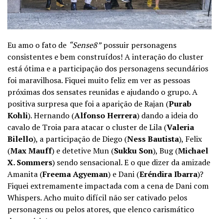
Eu amo o fato de
“Sense8”
possuir personagens
consistentes e bem construídos! A interação do cluster
está ótima e a participação dos personagens secundários
foi maravilhosa. Fiquei muito feliz em ver as pessoas
próximas dos sensates reunidas e ajudando o grupo. A
positiva surpresa que foi a aparição de Rajan (
Purab
Kohli
). Hernando (
Alfonso Herrera
) dando a ideia do
cavalo de Troia para atacar o cluster de Lila (
Valeria
Bilello
), a participação de Diego (
Ness Bautista
), Felix
(
Max Mauff
) e detetive Mun (
Sukku Son
), Bug (
Michael
X. Sommers
) sendo sensacional. E o que dizer da amizade
Amanita (
Freema Agyeman
) e Dani (
Eréndira Ibarra
)?
Fiquei extremamente impactada com a cena de Dani com
Whispers. Acho muito difícil não ser cativado pelos
personagens ou pelos atores, que elenco carismático