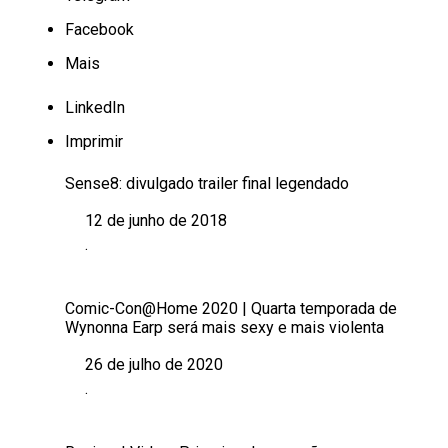
Facebook
Mais
LinkedIn
Imprimir
Sense8: divulgado trailer final legendado
12 de junho de 2018
Data
.
Em relação a
Comic-Con@Home 2020 | Quarta temporada de
Wynonna Earp será mais sexy e mais violenta
26 de julho de 2020
Data
.
Em relação a