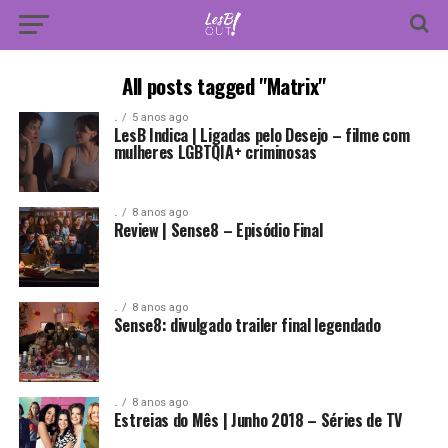
All posts tagged "Matrix"
.
5 anos ago
LesB Indica | Ligadas pelo Desejo – filme com
mulheres LGBTQIA+ criminosas
.
8 anos ago
Review | Sense8 – Episódio Final
.
8 anos ago
Sense8: divulgado trailer final legendado
.
8 anos ago
Estreias do Mês | Junho 2018 – Séries de TV