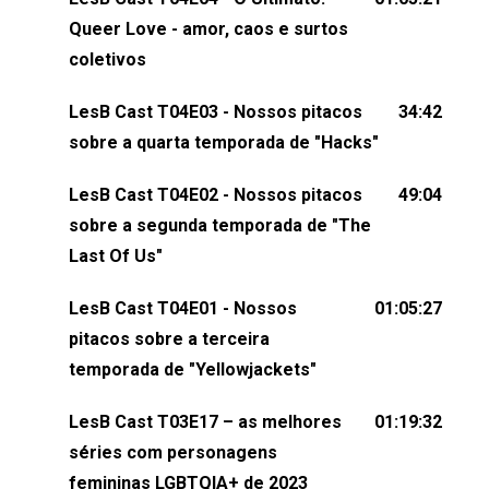
claro, tudo o que esse reality nos fez pensar (e rir)
Queer Love - amor, caos e surtos
sobre amor sáfico!Você também pode participar
coletivos
dessa conversa mandando sugestões de pauta,
LesB Cast T04E03 - Nossos pitacos
34:42
comentários, perguntas ou qualquer outra coisa,
sobre a quarta temporada de "Hacks"
nos envie uma mensagem pelas redes sociais ou
um e-mail para podcast@lesbout.com.br. E não
LesB Cast T04E02 - Nossos pitacos
49:04
esqueça de visitar nosso site e também redes
sobre a segunda temporada de "The
sociais:Twitter: ⁠⁠⁠⁠@lesbout_br⁠⁠⁠⁠ Instagram: ⁠⁠⁠⁠@lesbout_br⁠⁠⁠⁠ TikTo
Last Of Us"
do LesB Cast:Apresentação de Karolen Passos
(⁠⁠⁠⁠⁠⁠@KarolenPassos⁠⁠⁠⁠⁠⁠)Participação de Bruna Fentanes
LesB Cast T04E01 - Nossos
01:05:27
(⁠⁠⁠⁠@brunarfentanes⁠⁠⁠⁠) e Pollyelly FlorêncioEdição de
pitacos sobre a terceira
Naiady Machado
temporada de "Yellowjackets"
LesB Cast T03E17 – as melhores
01:19:32
séries com personagens
femininas LGBTQIA+ de 2023