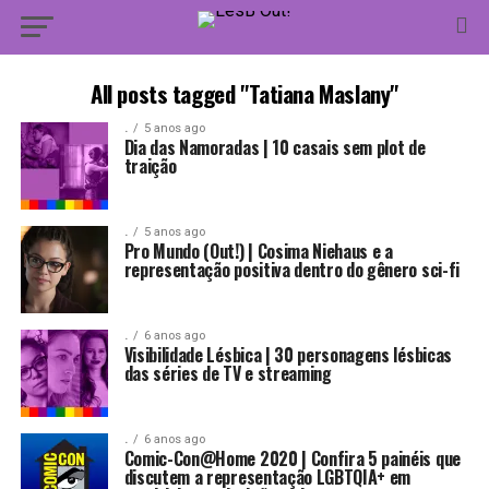
All posts tagged "Tatiana Maslany"
.
5 anos ago
Dia das Namoradas | 10 casais sem plot de
traição
.
5 anos ago
Pro Mundo (Out!) | Cosima Niehaus e a
representação positiva dentro do gênero sci-fi
.
6 anos ago
Visibilidade Lésbica | 30 personagens lésbicas
das séries de TV e streaming
.
6 anos ago
Comic-Con@Home 2020 | Confira 5 painéis que
discutem a representação LGBTQIA+ em