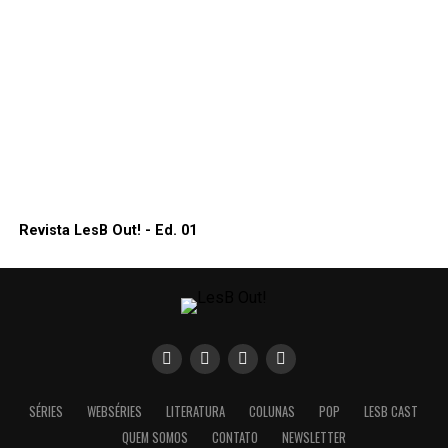
Revista LesB Out! - Ed. 01
SÉRIES
WEBSÉRIES
LITERATURA
COLUNAS
POP
LESB CAST
QUEM SOMOS
CONTATO
NEWSLETTER