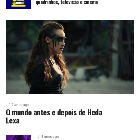
quadrinhos, televisão e cinema
.
7 anos ago
O mundo antes e depois de Heda
Lexa
.
8 anos ago