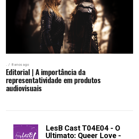
.
8 anos ago
Editorial | A importância da
representatividade em produtos
audiovisuais
LesB Cast T04E04 - O
-
Ultimato: Queer Love -