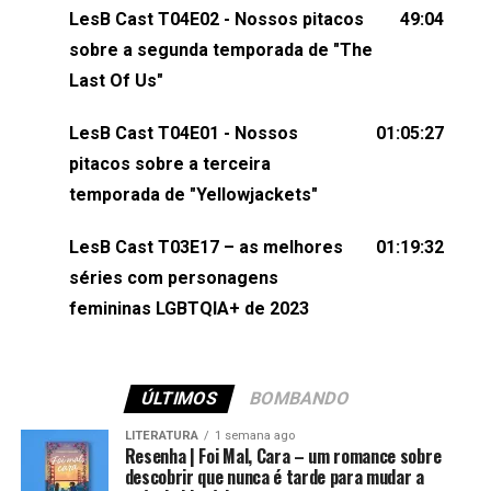
um e-mail para podcast@lesbout.com.br. E não
LesB Cast T04E02 - Nossos pitacos
49:04
esqueça de visitar nosso site e também redes
sobre a segunda temporada de "The
sociais:Twitter: ⁠⁠⁠⁠@lesbout_br⁠⁠⁠⁠ Instagram: ⁠⁠⁠⁠@lesbout_br⁠⁠⁠⁠ TikTo
Last Of Us"
do LesB Cast:Apresentação de Karolen Passos
(⁠⁠⁠⁠⁠⁠@KarolenPassos⁠⁠⁠⁠⁠⁠)Participação de Bruna Fentanes
LesB Cast T04E01 - Nossos
01:05:27
(⁠⁠⁠⁠@brunarfentanes⁠⁠⁠⁠) e Pollyelly FlorêncioEdição de
pitacos sobre a terceira
Naiady Machado
temporada de "Yellowjackets"
LesB Cast T03E17 – as melhores
01:19:32
séries com personagens
femininas LGBTQIA+ de 2023
ÚLTIMOS
BOMBANDO
LITERATURA
1 semana ago
Resenha | Foi Mal, Cara – um romance sobre
descobrir que nunca é tarde para mudar a