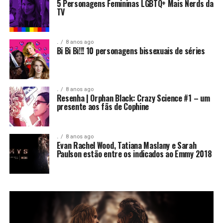
5 Personagens Femininas LGBTQ+ Mais Nerds da
TV
.
8 anos ago
Bi Bi Bi!!! 10 personagens bissexuais de séries
.
8 anos ago
Resenha | Orphan Black: Crazy Science #1 – um
presente aos fãs de Cophine
.
8 anos ago
Evan Rachel Wood, Tatiana Maslany e Sarah
Paulson estão entre os indicados ao Emmy 2018