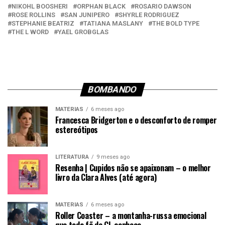
NIKOHL BOOSHERI
ORPHAN BLACK
ROSARIO DAWSON
ROSE ROLLINS
SAN JUNIPERO
SHYRLE RODRIGUEZ
STEPHANIE BEATRIZ
TATIANA MASLANY
THE BOLD TYPE
THE L WORD
YAEL GROBGLAS
BOMBANDO
MATÉRIAS
6 meses ago
Francesca Bridgerton e o desconforto de romper
estereótipos
LITERATURA
9 meses ago
Resenha | Cupidos não se apaixonam – o melhor
livro da Clara Alves (até agora)
MATÉRIAS
6 meses ago
Roller Coaster – a montanha-russa emocional