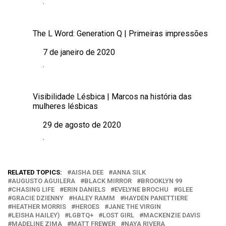
.
Em relação a
The L Word: Generation Q | Primeiras impressões
7 de janeiro de 2020
Data
.
Em relação a
Visibilidade Lésbica | Marcos na história das
mulheres lésbicas
29 de agosto de 2020
Data
.
Em relação a
RELATED TOPICS:
AISHA DEE
ANNA SILK
AUGUSTO AGUILERA
BLACK MIRROR
BROOKLYN 99
CHASING LIFE
ERIN DANIELS
EVELYNE BROCHU
GLEE
GRACIE DZIENNY
HALEY RAMM
HAYDEN PANETTIERE
HEATHER MORRIS
HEROES
JANE THE VIRGIN
LEISHA HAILEY)
LGBTQ+
LOST GIRL
MACKENZIE DAVIS
MADELINE ZIMA
MATT FREWER
NAYA RIVERA