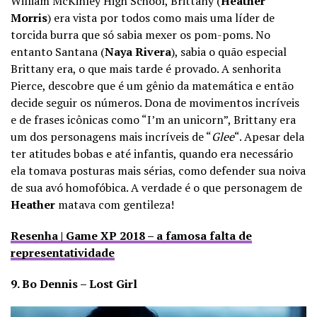
William McKinley High School, Brittany (
Heather
Morris
) era vista por todos como mais uma líder de
torcida burra que só sabia mexer os pom-poms. No
entanto Santana (
Naya Rivera
), sabia o quão especial
Brittany era, o que mais tarde é provado. A senhorita
Pierce, descobre que é um gênio da matemática e então
decide seguir os números. Dona de movimentos incríveis
e de frases icônicas como “I’m an unicorn”, Brittany era
um dos personagens mais incríveis de “
Glee
“. Apesar dela
ter atitudes bobas e até infantis, quando era necessário
ela tomava posturas mais sérias, como defender sua noiva
de sua avó homofóbica. A verdade é o que personagem de
Heather
matava com gentileza!
Resenha | Game XP 2018 – a famosa falta de
representatividade
9. Bo Dennis – Lost Girl