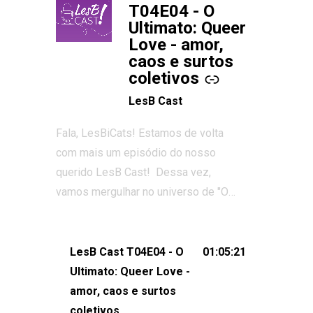
T04E04 - O
Ultimato: Queer
Love - amor,
caos e surtos
coletivos
LesB Cast
Fala, LesBiCats! Estamos de volta
com mais um episódio do nosso
querido LesB Cast! Dessa vez,
vamos mergulhar no universo de "O
Ultimato: Queer Love", o reality show
que conquistou corações, gerou tretas
e levantou debates intensos sobre
LesB Cast T04E04 - O
01:05:21
relacionamentos queer. Vem com a
Ultimato: Queer Love -
gente comentar os melhores
amor, caos e surtos
momentos, as maiores confusões e,
coletivos