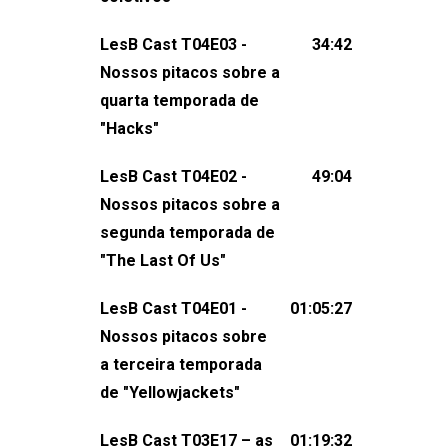
claro, tudo o que esse reality nos fez
LesB Cast T04E03 -
34:42
pensar (e rir) sobre amor sáfico!Você
Nossos pitacos sobre a
também pode participar dessa
quarta temporada de
conversa mandando sugestões de
"Hacks"
pauta, comentários, perguntas ou
qualquer outra coisa, nos envie uma
LesB Cast T04E02 -
49:04
mensagem pelas redes sociais ou um
Nossos pitacos sobre a
e-mail para podcast@lesbout.com.br. E
segunda temporada de
não esqueça de visitar nosso site e
"The Last Of Us"
também redes
sociais:Twitter: ⁠⁠⁠⁠@lesbout_br⁠⁠⁠⁠ Instagram: ⁠⁠⁠⁠@lesbout_br⁠⁠⁠
LesB Cast T04E01 -
01:05:27
do LesB Cast:Apresentação de
Nossos pitacos sobre
Karolen Passos
a terceira temporada
(⁠⁠⁠⁠⁠⁠@KarolenPassos⁠⁠⁠⁠⁠⁠)Participação de
de "Yellowjackets"
Bruna Fentanes (⁠⁠⁠⁠@brunarfentanes⁠⁠⁠⁠) e
LesB Cast T03E17 – as
01:19:32
Pollyelly FlorêncioEdição de Naiady