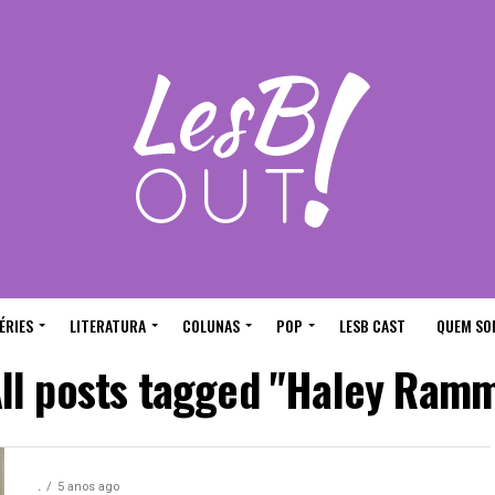
ÉRIES
LITERATURA
COLUNAS
POP
LESB CAST
QUEM SO
ll posts tagged "Haley Ram
.
5 anos ago