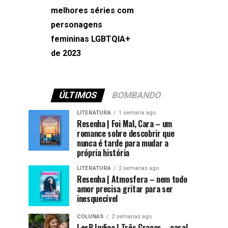
melhores séries com
Machado
personagens
femininas LGBTQIA+
de 2023
ÚLTIMOS
BOMBANDO
LITERATURA
1 semana ago
Resenha | Foi Mal, Cara – um
romance sobre descobrir que
nunca é tarde para mudar a
própria história
LITERATURA
2 semanas ago
Resenha | Atmosfera – nem todo
amor precisa gritar para ser
inesquecível
COLUNAS
2 semanas ago
LesB Indica | Três Graças – casal