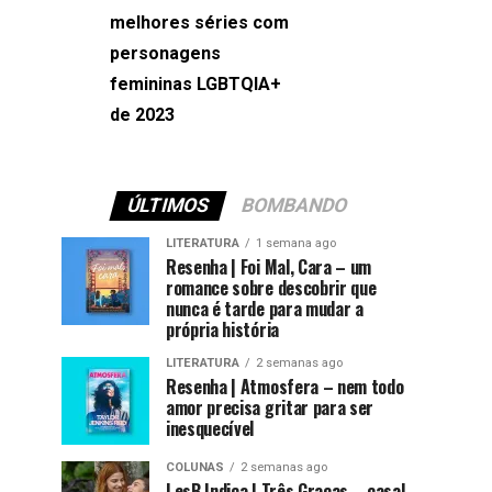
melhores séries com
Machado
personagens
femininas LGBTQIA+
de 2023
ÚLTIMOS
BOMBANDO
LITERATURA
1 semana ago
Resenha | Foi Mal, Cara – um
romance sobre descobrir que
nunca é tarde para mudar a
própria história
LITERATURA
2 semanas ago
Resenha | Atmosfera – nem todo
amor precisa gritar para ser
inesquecível
COLUNAS
2 semanas ago
LesB Indica | Três Graças – casal