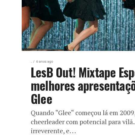
.
6 anos ago
LesB Out! Mixtape Esp
melhores apresentaçõ
Glee
Quando “Glee“ começou lá em 2009,
cheerleader com potencial para vilã
irreverente, e...