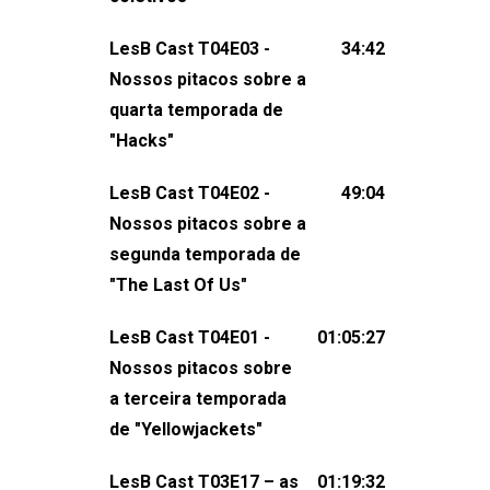
claro, tudo o que esse reality nos fez
LesB Cast T04E03 -
34:42
pensar (e rir) sobre amor sáfico!Você
Nossos pitacos sobre a
também pode participar dessa
quarta temporada de
conversa mandando sugestões de
"Hacks"
pauta, comentários, perguntas ou
qualquer outra coisa, nos envie uma
LesB Cast T04E02 -
49:04
mensagem pelas redes sociais ou um
Nossos pitacos sobre a
e-mail para podcast@lesbout.com.br. E
segunda temporada de
não esqueça de visitar nosso site e
"The Last Of Us"
também redes
sociais:Twitter: ⁠⁠⁠⁠@lesbout_br⁠⁠⁠⁠ Instagram: ⁠⁠⁠⁠@lesbout_br⁠⁠⁠
LesB Cast T04E01 -
01:05:27
do LesB Cast:Apresentação de
Nossos pitacos sobre
Karolen Passos
a terceira temporada
(⁠⁠⁠⁠⁠⁠@KarolenPassos⁠⁠⁠⁠⁠⁠)Participação de
de "Yellowjackets"
Bruna Fentanes (⁠⁠⁠⁠@brunarfentanes⁠⁠⁠⁠) e
LesB Cast T03E17 – as
01:19:32
Pollyelly FlorêncioEdição de Naiady