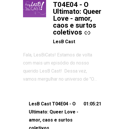
T04E04 - O
Ultimato: Queer
Love - amor,
caos e surtos
coletivos
LesB Cast
Fala, LesBiCats! Estamos de volta
com mais um episódio do nosso
querido LesB Cast! Dessa vez,
vamos mergulhar no universo de "O
Ultimato: Queer Love", o reality show
que conquistou corações, gerou tretas
e levantou debates intensos sobre
LesB Cast T04E04 - O
01:05:21
relacionamentos queer. Vem com a
Ultimato: Queer Love -
gente comentar os melhores
amor, caos e surtos
momentos, as maiores confusões e,
coletivos