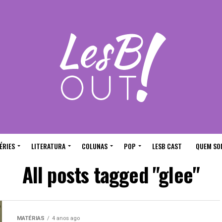
ÉRIES
LITERATURA
COLUNAS
POP
LESB CAST
QUEM SO
All posts tagged "glee"
MATÉRIAS
4 anos ago