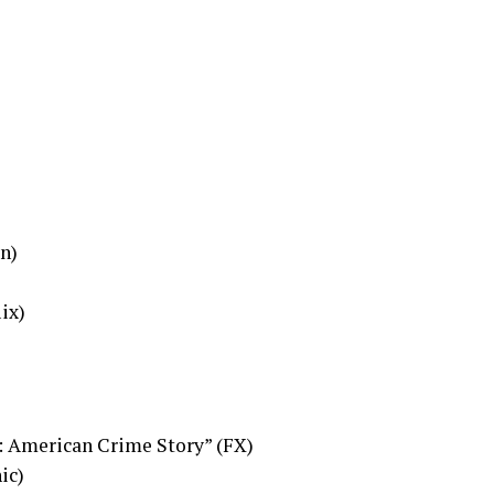
n)
ix)
: American Crime Story” (FX)
ic)