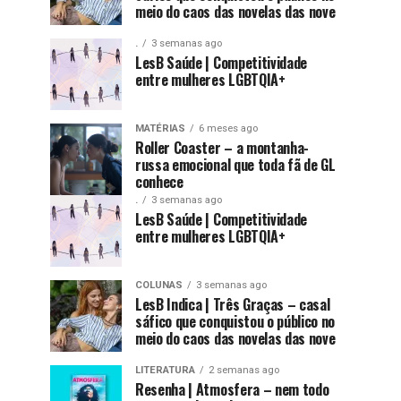
meio do caos das novelas das nove
.
3 semanas ago
LesB Saúde | Competitividade
entre mulheres LGBTQIA+
MATÉRIAS
6 meses ago
Roller Coaster – a montanha-
russa emocional que toda fã de GL
conhece
.
3 semanas ago
LesB Saúde | Competitividade
entre mulheres LGBTQIA+
COLUNAS
3 semanas ago
LesB Indica | Três Graças – casal
sáfico que conquistou o público no
meio do caos das novelas das nove
LITERATURA
2 semanas ago
Resenha | Atmosfera – nem todo