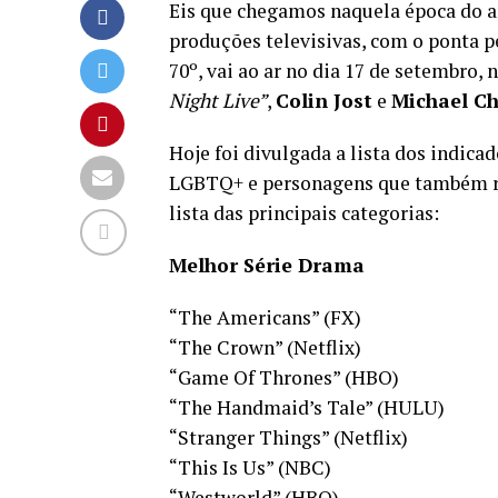
Eis que chegamos naquela época do 
produções televisivas, com o ponta p
70º, vai ao ar no dia 17 de setembro,
Night Live”
,
Colin Jost
e
Michael C
Hoje foi divulgada a lista dos indic
LGBTQ+ e personagens que também re
lista das principais categorias:
Melhor Série Drama
“The Americans” (FX)
“The Crown” (Netflix)
“Game Of Thrones” (HBO)
“The Handmaid’s Tale” (HULU)
“Stranger Things” (Netflix)
“This Is Us” (NBC)
“Westworld” (HBO)