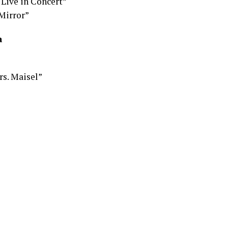
 Live in Concert”
 Mirror”
a
s. Maisel”