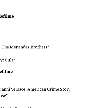
lefilme
e: The Menendez Brothers”
y: Cult”
efilme
Gianni Versace: American Crime Story”
ose”