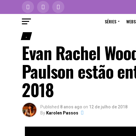
SÉRIES
WEBS
.
Evan Rachel Wood
Paulson estão en
2018
Published
8 anos ago
on
12 de julho de 2018
By
Karolen Passos