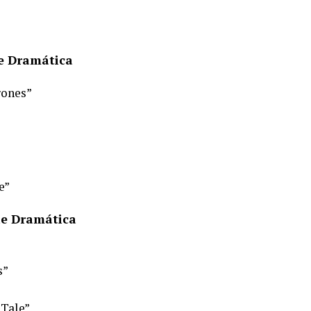
e Dramática
rones”
e”
ie Dramática
s”
 Tale”