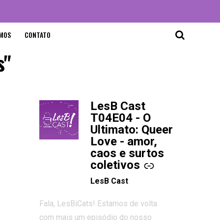
MOS
CONTATO
s"
LesB Cast
-
T04E04 - O
Ultimato: Queer
Love - amor,
caos e surtos
coletivos
LesB Cast
Fala, LesBiCats! Estamos de volta
com mais um episódio do nosso