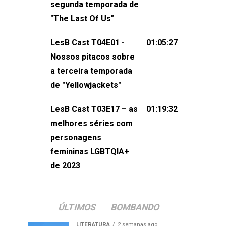
segunda temporada de
não esqueça de visitar nosso site e
"The Last Of Us"
também redes
sociais:Twitter: ⁠⁠⁠⁠@lesbout_br⁠⁠⁠⁠ Instagram: ⁠⁠⁠⁠@lesbout_br⁠⁠⁠
LesB Cast T04E01 -
01:05:27
do LesB Cast:Apresentação de
Nossos pitacos sobre
Karolen Passos
a terceira temporada
(⁠⁠⁠⁠⁠⁠@KarolenPassos⁠⁠⁠⁠⁠⁠)Participação de
de "Yellowjackets"
Bruna Fentanes (⁠⁠⁠⁠@brunarfentanes⁠⁠⁠⁠) e
LesB Cast T03E17 – as
01:19:32
Pollyelly FlorêncioEdição de Naiady
melhores séries com
Machado
personagens
femininas LGBTQIA+
de 2023
ÚLTIMOS
BOMBANDO
LITERATURA
2 semanas ago