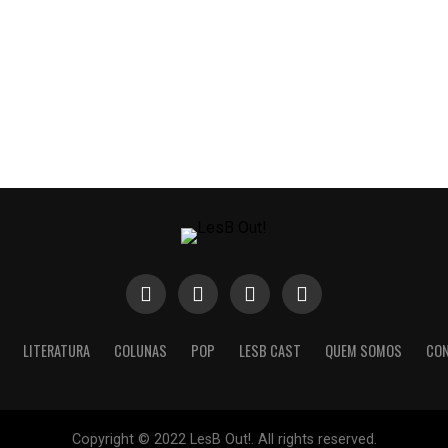
LITERATURA
COLUNAS
POP
LESB CAST
QUEM SOMOS
CO
Copyright © 2022 LesB Out!. All rights reserved.