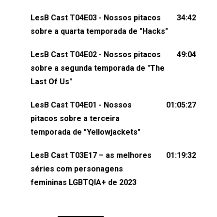
dessa conversa mandando sugestões de pauta,
LesB Cast T04E03 - Nossos pitacos
34:42
comentários, perguntas ou qualquer outra coisa,
sobre a quarta temporada de "Hacks"
nos envie uma mensagem pelas redes sociais ou
um e-mail para podcast@lesbout.com.br. E não
LesB Cast T04E02 - Nossos pitacos
49:04
esqueça de visitar nosso site e também redes
sobre a segunda temporada de "The
sociais:Twitter: ⁠⁠⁠⁠@lesbout_br⁠⁠⁠⁠ Instagram: ⁠⁠⁠⁠@lesbout_br⁠⁠⁠⁠ TikTo
Last Of Us"
do LesB Cast:Apresentação de Karolen Passos
(⁠⁠⁠⁠⁠⁠@KarolenPassos⁠⁠⁠⁠⁠⁠)Participação de Bruna Fentanes
LesB Cast T04E01 - Nossos
01:05:27
(⁠⁠⁠⁠@brunarfentanes⁠⁠⁠⁠) e Pollyelly FlorêncioEdição de
pitacos sobre a terceira
Naiady Machado
temporada de "Yellowjackets"
LesB Cast T03E17 – as melhores
01:19:32
séries com personagens
femininas LGBTQIA+ de 2023