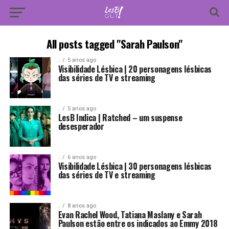
All posts tagged "Sarah Paulson"
.
5 anos ago
Visibilidade Lésbica | 20 personagens lésbicas
das séries de TV e streaming
.
5 anos ago
LesB Indica | Ratched – um suspense
desesperador
.
6 anos ago
Visibilidade Lésbica | 30 personagens lésbicas
das séries de TV e streaming
.
8 anos ago
Evan Rachel Wood, Tatiana Maslany e Sarah
Paulson estão entre os indicados ao Emmy 2018