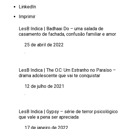
LinkedIn
Imprimir
LesB Indica | Badhaai Do – uma salada de
casamento de fachada, confusão familiar e amor
25 de abril de 2022
Data
.
Em relação a
LesB Indica | The O.C: Um Estranho no Paraíso –
drama adolescente que vai te conquistar
12 de julho de 2021
Data
.
Em relação a
LesB Indica | Gypsy – série de terror psicológico
que vale a pena ser apreciada
17 de janeiro de 2022