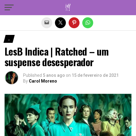
Sair da versão mobile
.
LesB Indica | Ratched – um
suspense desesperador
Published
5 anos ago
on
15 de fevereiro de 2021
By
Carol Moreno