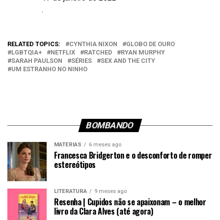
Data
.
Em relação a
RELATED TOPICS:
CYNTHIA NIXON
GLOBO DE OURO
LGBTQIA+
NETFLIX
RATCHED
RYAN MURPHY
SARAH PAULSON
SÉRIES
SEX AND THE CITY
UM ESTRANHO NO NINHO
BOMBANDO
MATÉRIAS
6 meses ago
Francesca Bridgerton e o desconforto de romper
estereótipos
LITERATURA
9 meses ago
Resenha | Cupidos não se apaixonam – o melhor
livro da Clara Alves (até agora)