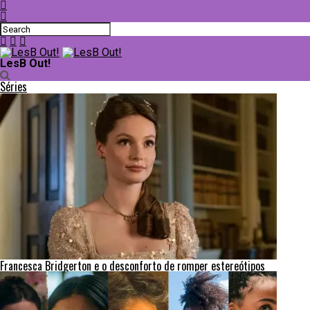
LesB Out!
Séries
Francesca Bridgerton e o desconforto de romper estereótipos