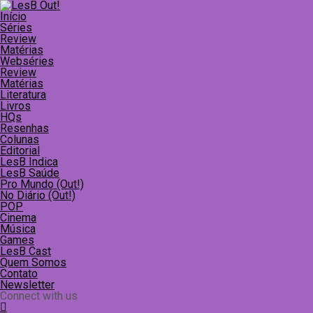
Início
Séries
Review
Matérias
Webséries
Review
Matérias
Literatura
Livros
HQs
Resenhas
Colunas
Editorial
LesB Indica
LesB Saúde
Pro Mundo (Out!)
No Diário (Out!)
POP
Cinema
Música
Games
LesB Cast
Quem Somos
Contato
Newsletter
Connect with us