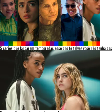
5 séries que lançaram temporadas esse ano (e talvez você não tenha ass