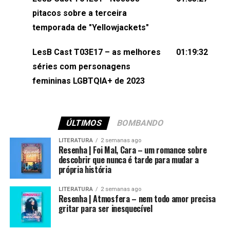
(⁠⁠⁠⁠@brunarfentanes⁠⁠⁠⁠) e Pollyelly FlorêncioEdição de
pitacos sobre a terceira
Naiady Machado
temporada de "Yellowjackets"
LesB Cast T03E17 – as melhores
01:19:32
séries com personagens
femininas LGBTQIA+ de 2023
ÚLTIMOS
BOMBANDO
LITERATURA
2 semanas ago
Resenha | Foi Mal, Cara – um romance sobre
descobrir que nunca é tarde para mudar a
própria história
LITERATURA
2 semanas ago
Resenha | Atmosfera – nem todo amor precisa
gritar para ser inesquecível