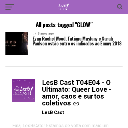
All posts tagged "GLOW"
.
8 anos ago
Evan Rachel Wood, Tatiana Maslany e Sarah
Paulson estão entre os indicados ao Emmy 2018
LesB Cast T04E04 - O
-
Ultimato: Queer Love -
amor, caos e surtos
coletivos
LesB Cast
Fala, LesBiCats! Estamos de volta com mais um