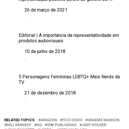
26 de março de 2021
Data
.
Em relação a
Editorial | A importância da representatividade em
produtos audiovisuais
10 de junho de 2018
Data
.
Em relação a
5 Personagens Femininas LGBTQ+ Mais Nerds da
TV
21 de dezembro de 2018
Data
.
Em relação a
RELATED TOPICS:
AMAZON
FICO OSSIO
GRAEME MANSON
HELI KENNEDY
HQ
IDW PUBLISHING
JODY HOUSER