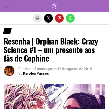
Sair da versão mobile
.
Resenha | Orphan Black: Crazy
Science #1 – um presente aos
fãs de Cophine
Published
8 anos ago
on
18 de agosto de 2018
By
Karolen Passos