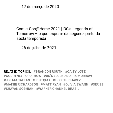
17 de março de 2020
Data
.
Em relação a
Comic-Con@Home 2021 | DC’s Legends of
Tomorrow – o que esperar da segunda parte da
sexta temporada
26 de julho de 2021
Data
.
Em relação a
RELATED TOPICS:
BRANDON ROUTH
CAITY LOTZ
COURTNEY FORD
CW
DC'S LEGENDS OF TOMORROW
JES MACALLAN
LGBTQIA+
LISSETH CHAVEZ
MAISIE RICHARDSON
MATT RYAN
OLIVIA SWANN
SÉRIES
SHAYAN SOBHIAN
WARNER CHANNEL BRASIL