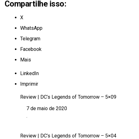
Compartilhe isso:
X
WhatsApp
Telegram
Facebook
Mais
LinkedIn
Imprimir
Review | DC’s Legends of Tomorrow – 5×09
7 de maio de 2020
Data
.
Em relação a
Review | DC’s Legends of Tomorrow – 5×04