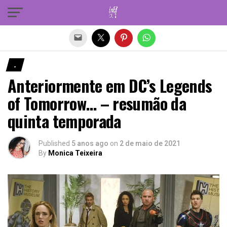
Sair da versão mobile
.
Anteriormente em DC’s Legends
of Tomorrow… – resumão da
quinta temporada
Published
5 anos ago
on
2 de maio de 2021
By
Monica Teixeira