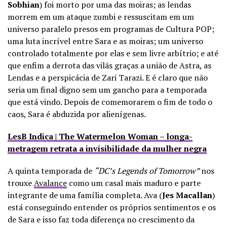
Sobhian
) foi morto por uma das moiras; as lendas
morrem em um ataque zumbi e ressuscitam em um
universo paralelo presos em programas de Cultura POP;
uma luta incrível entre Sara e as moiras; um universo
controlado totalmente por elas e sem livre arbítrio; e até
que enfim a derrota das vilãs graças a união de Astra, as
Lendas e a perspicácia de Zari Tarazi. E é claro que não
seria um final digno sem um gancho para a temporada
que está vindo. Depois de comemorarem o fim de todo o
caos, Sara é abduzida por alienígenas.
LesB Indica | The Watermelon Woman – longa-
metragem retrata a invisibilidade da mulher negra
A quinta temporada de
“DC’s Legends of Tomorrow”
nos
trouxe
Avalance
como um casal mais maduro e parte
integrante de uma família completa. Ava (
Jes Macallan
)
está conseguindo entender os próprios sentimentos e os
de Sara e isso faz toda diferença no crescimento da