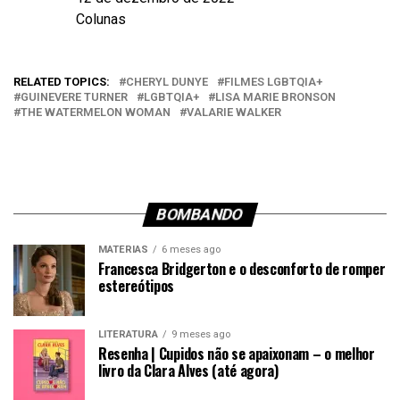
Data
Colunas
Em relação a
RELATED TOPICS:
CHERYL DUNYE
FILMES LGBTQIA+
GUINEVERE TURNER
LGBTQIA+
LISA MARIE BRONSON
THE WATERMELON WOMAN
VALARIE WALKER
BOMBANDO
MATÉRIAS
6 meses ago
Francesca Bridgerton e o desconforto de romper
estereótipos
LITERATURA
9 meses ago
Resenha | Cupidos não se apaixonam – o melhor
livro da Clara Alves (até agora)