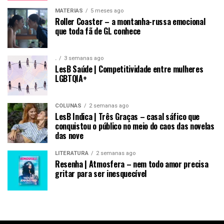
MATÉRIAS
5 meses ago
Roller Coaster – a montanha-russa emocional
que toda fã de GL conhece
.
3 semanas ago
LesB Saúde | Competitividade entre mulheres
LGBTQIA+
COLUNAS
2 semanas ago
LesB Indica | Três Graças – casal sáfico que
conquistou o público no meio do caos das novelas
das nove
LITERATURA
2 semanas ago
Resenha | Atmosfera – nem todo amor precisa
gritar para ser inesquecível