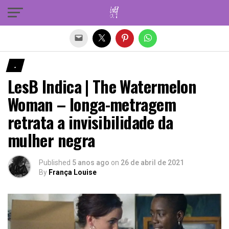
Sair da versão mobile
.
LesB Indica | The Watermelon
Woman – longa-metragem
retrata a invisibilidade da
mulher negra
Published
5 anos ago
on
26 de abril de 2021
By
França Louise