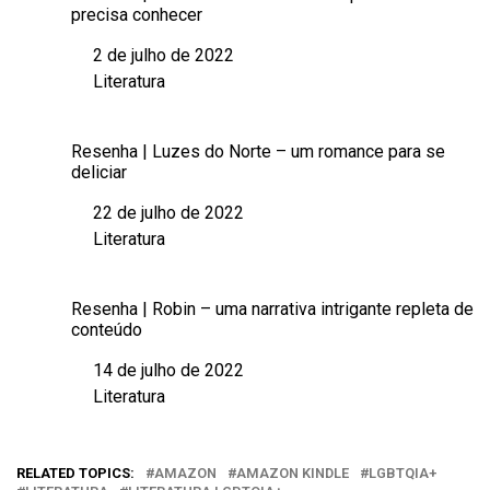
precisa conhecer
2 de julho de 2022
Data
Literatura
Em relação a
Resenha | Luzes do Norte – um romance para se
deliciar
22 de julho de 2022
Data
Literatura
Em relação a
Resenha | Robin – uma narrativa intrigante repleta de
conteúdo
14 de julho de 2022
Data
Literatura
Em relação a
RELATED TOPICS:
AMAZON
AMAZON KINDLE
LGBTQIA+