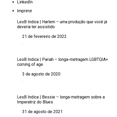
LinkedIn
Imprimir
LesB Indica | Harlem – uma produção que você já
deveria ter assistido
21 de fevereiro de 2022
Data
.
Em relação a
LesB Indica | Pariah – longa-metragem LGBTQIA+
coming of age
3 de agosto de 2020
Data
.
Em relação a
LesB Indica | Bessie – longa-metragem sobre a
Imperatriz do Blues
31 de agosto de 2021
Data