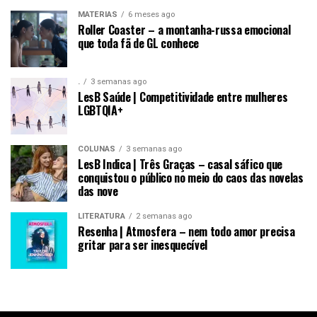
MATÉRIAS
6 meses ago
Roller Coaster – a montanha-russa emocional
que toda fã de GL conhece
.
3 semanas ago
LesB Saúde | Competitividade entre mulheres
LGBTQIA+
COLUNAS
3 semanas ago
LesB Indica | Três Graças – casal sáfico que
conquistou o público no meio do caos das novelas
das nove
LITERATURA
2 semanas ago
Resenha | Atmosfera – nem todo amor precisa
gritar para ser inesquecível