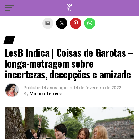
Sair da versão mobile
.
LesB Indica | Coisas de Garotas –
longa-metragem sobre
incertezas, decepções e amizade
Published
4 anos ago
on
14 de fevereiro de 2022
By
Monica Teixeira