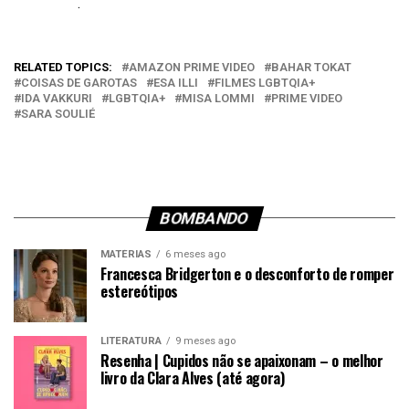
.
Em relação a
RELATED TOPICS:
AMAZON PRIME VIDEO
BAHAR TOKAT
COISAS DE GAROTAS
ESA ILLI
FILMES LGBTQIA+
IDA VAKKURI
LGBTQIA+
MISA LOMMI
PRIME VIDEO
SARA SOULIÉ
BOMBANDO
MATÉRIAS
6 meses ago
Francesca Bridgerton e o desconforto de romper
estereótipos
LITERATURA
9 meses ago
Resenha | Cupidos não se apaixonam – o melhor
livro da Clara Alves (até agora)