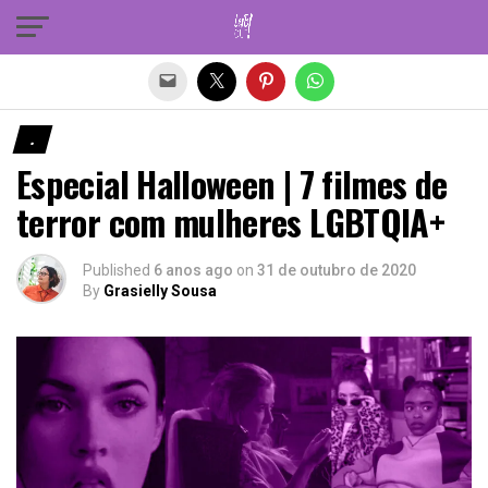
Sair da versão mobile
.
Especial Halloween | 7 filmes de
terror com mulheres LGBTQIA+
Published
6 anos ago
on
31 de outubro de 2020
By
Grasielly Sousa