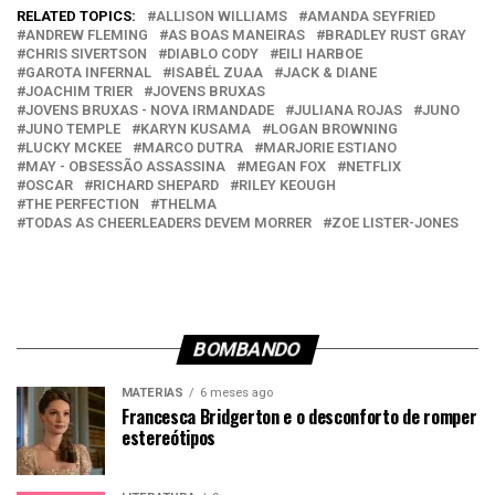
RELATED TOPICS:
ALLISON WILLIAMS
AMANDA SEYFRIED
ANDREW FLEMING
AS BOAS MANEIRAS
BRADLEY RUST GRAY
CHRIS SIVERTSON
DIABLO CODY
EILI HARBOE
GAROTA INFERNAL
ISABÉL ZUAA
JACK & DIANE
JOACHIM TRIER
JOVENS BRUXAS
JOVENS BRUXAS - NOVA IRMANDADE
JULIANA ROJAS
JUNO
JUNO TEMPLE
KARYN KUSAMA
LOGAN BROWNING
LUCKY MCKEE
MARCO DUTRA
MARJORIE ESTIANO
MAY - OBSESSÃO ASSASSINA
MEGAN FOX
NETFLIX
OSCAR
RICHARD SHEPARD
RILEY KEOUGH
THE PERFECTION
THELMA
TODAS AS CHEERLEADERS DEVEM MORRER
ZOE LISTER-JONES
BOMBANDO
MATÉRIAS
6 meses ago
Francesca Bridgerton e o desconforto de romper
estereótipos