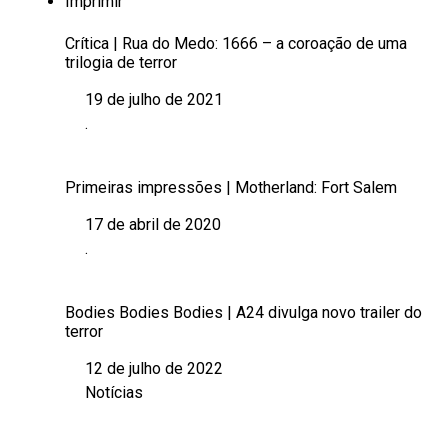
Imprimir
Crítica | Rua do Medo: 1666 – a coroação de uma
trilogia de terror
19 de julho de 2021
Data
.
Em relação a
Primeiras impressões | Motherland: Fort Salem
17 de abril de 2020
Data
.
Em relação a
Bodies Bodies Bodies | A24 divulga novo trailer do
terror
12 de julho de 2022
Data
Notícias
Em relação a