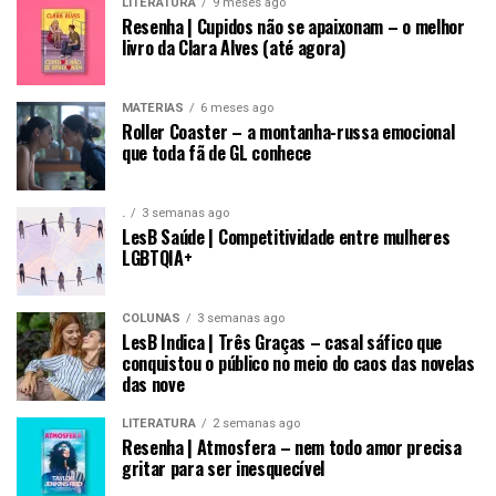
LITERATURA
9 meses ago
Resenha | Cupidos não se apaixonam – o melhor
livro da Clara Alves (até agora)
MATÉRIAS
6 meses ago
Roller Coaster – a montanha-russa emocional
que toda fã de GL conhece
.
3 semanas ago
LesB Saúde | Competitividade entre mulheres
LGBTQIA+
COLUNAS
3 semanas ago
LesB Indica | Três Graças – casal sáfico que
conquistou o público no meio do caos das novelas
das nove
LITERATURA
2 semanas ago
Resenha | Atmosfera – nem todo amor precisa
gritar para ser inesquecível