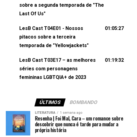
esqueça de visitar nosso site e também redes
sobre a segunda temporada de "The
sociais:Twitter: ⁠⁠⁠⁠@lesbout_br⁠⁠⁠⁠ Instagram: ⁠⁠⁠⁠@lesbout_br⁠⁠⁠⁠ TikTo
Last Of Us"
do LesB Cast:Apresentação de Karolen Passos
(⁠⁠⁠⁠⁠⁠@KarolenPassos⁠⁠⁠⁠⁠⁠)Participação de Bruna Fentanes
LesB Cast T04E01 - Nossos
01:05:27
(⁠⁠⁠⁠@brunarfentanes⁠⁠⁠⁠) e Pollyelly FlorêncioEdição de
pitacos sobre a terceira
Naiady Machado
temporada de "Yellowjackets"
LesB Cast T03E17 – as melhores
01:19:32
séries com personagens
femininas LGBTQIA+ de 2023
ÚLTIMOS
BOMBANDO
LITERATURA
1 semana ago
Resenha | Foi Mal, Cara – um romance sobre
descobrir que nunca é tarde para mudar a
própria história