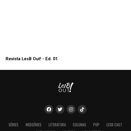
Revista LesB Out! - Ed. 01
SÉRIES
WEBSÉRIES
LITERATURA
COLUNAS
POP
LESB CAST