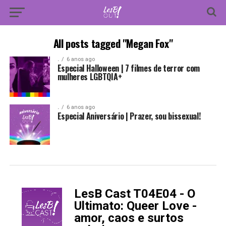
All posts tagged "Megan Fox"
.
6 anos ago
Especial Halloween | 7 filmes de terror com
mulheres LGBTQIA+
.
6 anos ago
Especial Aniversário | Prazer, sou bissexual!
LesB Cast T04E04 - O
-
Ultimato: Queer Love -
amor, caos e surtos