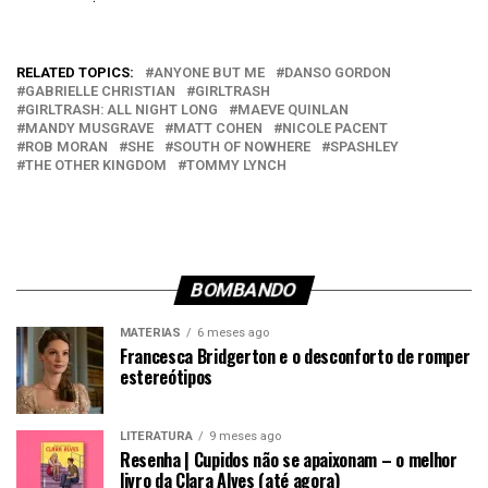
Em relação a
RELATED TOPICS:
ANYONE BUT ME
DANSO GORDON
GABRIELLE CHRISTIAN
GIRLTRASH
GIRLTRASH: ALL NIGHT LONG
MAEVE QUINLAN
MANDY MUSGRAVE
MATT COHEN
NICOLE PACENT
ROB MORAN
SHE
SOUTH OF NOWHERE
SPASHLEY
THE OTHER KINGDOM
TOMMY LYNCH
BOMBANDO
MATÉRIAS
6 meses ago
Francesca Bridgerton e o desconforto de romper
estereótipos
LITERATURA
9 meses ago
Resenha | Cupidos não se apaixonam – o melhor
livro da Clara Alves (até agora)