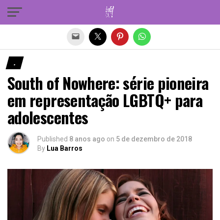
Sair da versão mobile
.
South of Nowhere: série pioneira
em representação LGBTQ+ para
adolescentes
Published
8 anos ago
on
5 de dezembro de 2018
By
Lua Barros