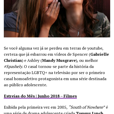
Se você alguma vez já se perdeu em terras de youtube,
certeza que já esbarrou em vídeos de Spencer (
Gabrielle
Christian
) e Ashley (
Mandy Musgrave
), ou melhor
#Spashely
. O casal tornou-se parte da história da
representação LGBTQ+ na televisão por ser o primeiro
casal homoafetivo protagonista em uma série destinada
ao público adolescente.
Estreias do Mês | Junho 2018 – Filmes
Exibida pela primeira vez em 2005,
“South of Nowhere”
é
uma série de drama adolescente criada
Tommy Lynch