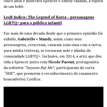
cinco anos e mostrava Spencer e Ashely casadas, a espera
de um bebê.
LesB Indica | The Legend of Korra – personagens
LGBTQ+ para o público infantil
Faz mais de uma década desde que o primeiro episódio foi
exibido,
Gabrielle
e
Mandy
, assim como seus
personagens, cresceram, casaram (não uma com a outra,
para minha tristeza), se tornaram mãe e aliadas da
comunidade LGBTQ+. Inclusive, em 2014, a atriz que deu
vida a Spencer junto com
Nicole Pacent
, protagonista
da websérie
“Anyone But Me”
, participaram do curta
“SHE”
, que promovia o reconhecimento do casamento
homoafetivo. Confira: