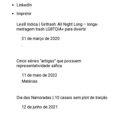
LinkedIn
Imprimir
LesB Indica | Girltrash: All Night Long – longa-
metragem trash LGBTQIA+ para divertir
31 de março de 2020
Data
.
Em relação a
Cinco séries “antigas” que possuem
representatividade sáfica
11 de maio de 2022
Data
Matérias
Em relação a
Dia das Namoradas | 10 casais sem plot de traição
12 de junho de 2021
Data
.