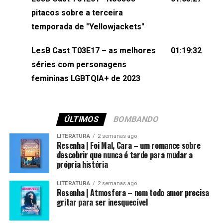
(⁠⁠⁠⁠@brunarfentanes⁠⁠⁠⁠) e Pollyelly FlorêncioEdição de
pitacos sobre a terceira
Naiady Machado
temporada de "Yellowjackets"
LesB Cast T03E17 – as melhores
01:19:32
séries com personagens
femininas LGBTQIA+ de 2023
ÚLTIMOS
BOMBANDO
LITERATURA
2 semanas ago
Resenha | Foi Mal, Cara – um romance sobre
descobrir que nunca é tarde para mudar a
própria história
LITERATURA
2 semanas ago
Resenha | Atmosfera – nem todo amor precisa
gritar para ser inesquecível