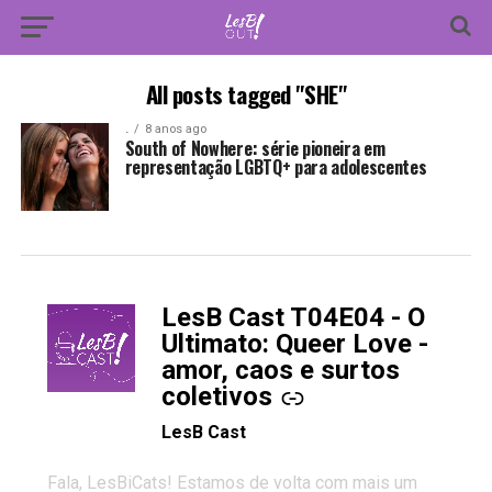
All posts tagged "SHE"
.
8 anos ago
South of Nowhere: série pioneira em
representação LGBTQ+ para adolescentes
LesB Cast T04E04 - O
-
Ultimato: Queer Love -
amor, caos e surtos
coletivos
LesB Cast
Fala, LesBiCats! Estamos de volta com mais um