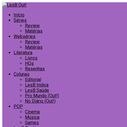
Início
Séries
Review
Matérias
Webséries
Review
Matérias
Literatura
Livros
HQs
Resenhas
Colunas
Editorial
LesB Indica
LesB Saúde
Pro Mundo (Out!)
No Diário (Out!)
POP
Cinema
Música
Games