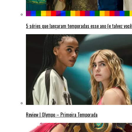
5 séries que lançaram temporadas esse ano (e talvez você
Review | Olympo – Primeira Temporada