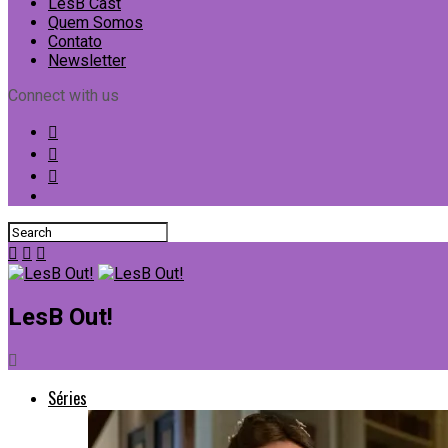
LesB Cast
Quem Somos
Contato
Newsletter
Connect with us
LesB Out!
Séries