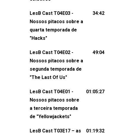
claro, tudo o que esse reality nos fez
LesB Cast T04E03 -
34:42
pensar (e rir) sobre amor sáfico!Você
Nossos pitacos sobre a
também pode participar dessa
quarta temporada de
conversa mandando sugestões de
"Hacks"
pauta, comentários, perguntas ou
qualquer outra coisa, nos envie uma
LesB Cast T04E02 -
49:04
mensagem pelas redes sociais ou um
Nossos pitacos sobre a
e-mail para podcast@lesbout.com.br. E
segunda temporada de
não esqueça de visitar nosso site e
"The Last Of Us"
também redes
sociais:Twitter: ⁠⁠⁠⁠@lesbout_br⁠⁠⁠⁠ Instagram: ⁠⁠⁠⁠@lesbout_br⁠⁠⁠
LesB Cast T04E01 -
01:05:27
do LesB Cast:Apresentação de
Nossos pitacos sobre
Karolen Passos
a terceira temporada
(⁠⁠⁠⁠⁠⁠@KarolenPassos⁠⁠⁠⁠⁠⁠)Participação de
de "Yellowjackets"
Bruna Fentanes (⁠⁠⁠⁠@brunarfentanes⁠⁠⁠⁠) e
LesB Cast T03E17 – as
01:19:32
Pollyelly FlorêncioEdição de Naiady