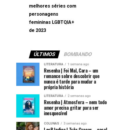
melhores séries com
Machado
personagens
femininas LGBTQIA+
de 2023
ÚLTIMOS
BOMBANDO
LITERATURA
1 semana ago
Resenha | Foi Mal, Cara – um
romance sobre descobrir que
nunca é tarde para mudar a
própria história
LITERATURA
2 semanas ago
Resenha | Atmosfera – nem todo
amor precisa gritar para ser
inesquecível
COLUNAS
3 semanas ago
LesB Indica | Três Graças – casal