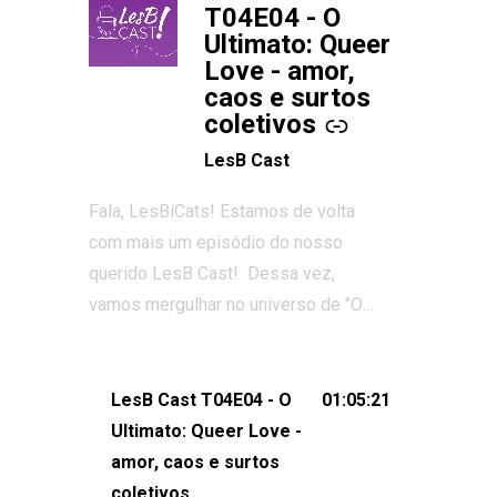
T04E04 - O
Ultimato: Queer
Love - amor,
caos e surtos
coletivos
LesB Cast
Fala, LesBiCats! Estamos de volta
com mais um episódio do nosso
querido LesB Cast! Dessa vez,
vamos mergulhar no universo de "O
Ultimato: Queer Love", o reality show
que conquistou corações, gerou tretas
e levantou debates intensos sobre
LesB Cast T04E04 - O
01:05:21
relacionamentos queer. Vem com a
Ultimato: Queer Love -
gente comentar os melhores
amor, caos e surtos
momentos, as maiores confusões e,
coletivos