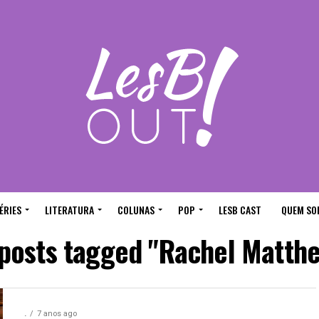
ÉRIES
LITERATURA
COLUNAS
POP
LESB CAST
QUEM SO
 posts tagged "Rachel Matth
.
7 anos ago