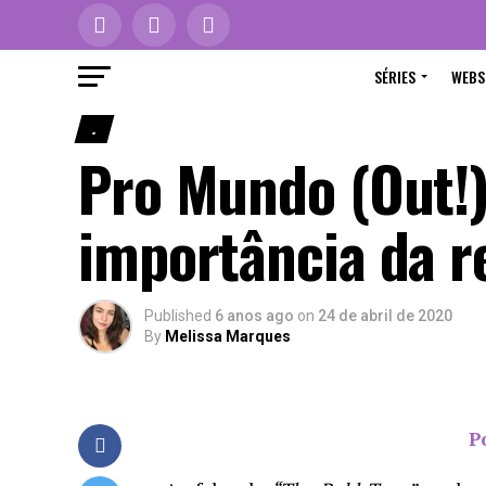
SÉRIES
WEBS
.
Pro Mundo (Out!)
importância da r
Published
6 anos ago
on
24 de abril de 2020
By
Melissa Marques
P