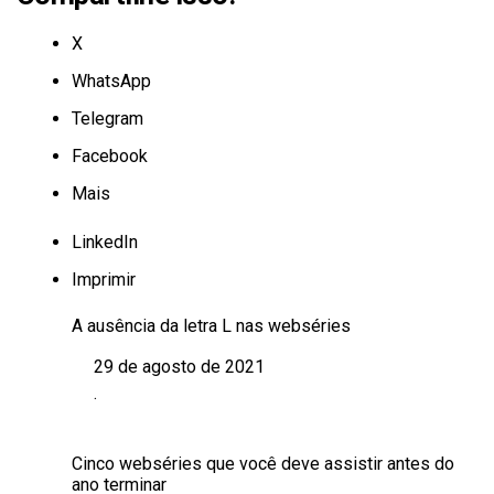
X
WhatsApp
Telegram
Facebook
Mais
LinkedIn
Imprimir
A ausência da letra L nas webséries
29 de agosto de 2021
Data
.
Em relação a
Cinco webséries que você deve assistir antes do
ano terminar