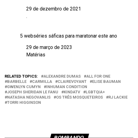
29 de dezembro de 2021
Data
.
Em relação a
5 webséries sáficas para maratonar este ano
29 de março de 2023
Data
Matérias
Em relação a
RELATED TOPICS:
ALEXANDRE DUMAS
ALL FOR ONE
BARBELLE
CARMILLA
CLAIREVOYANT
ELISE BAUMAN
GWENLYN CUMYN
INHUMAN CONDITION
JOSEPH SHERIDAN LE FANU
KINDATV
LGBTQIA+
NATASHA NEGOVANLIS
OS TRÊS MOSQUETEIROS
RJ LACKIE
TORRI HIGGINSON
BOMBANDO