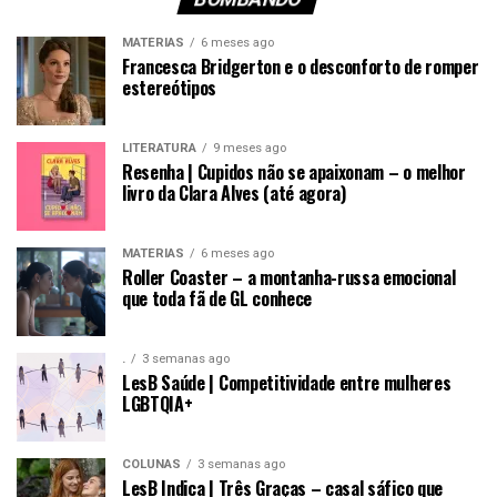
MATÉRIAS
6 meses ago
Francesca Bridgerton e o desconforto de romper
estereótipos
LITERATURA
9 meses ago
Resenha | Cupidos não se apaixonam – o melhor
livro da Clara Alves (até agora)
MATÉRIAS
6 meses ago
Roller Coaster – a montanha-russa emocional
que toda fã de GL conhece
.
3 semanas ago
LesB Saúde | Competitividade entre mulheres
LGBTQIA+
COLUNAS
3 semanas ago
LesB Indica | Três Graças – casal sáfico que