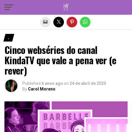
Sair da versão mobile
.
Cinco webséries do canal
KindaTV que vale a pena ver (e
rever)
Published
6 anos ago
on
24 de abril de 2020
By
Carol Moreno